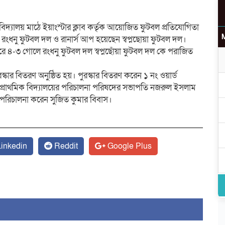
িদ্যালয় মাঠে ইয়াংস্টার ক্লাব কর্তৃক আয়োজিত ফুটবল প্রতিযোগিতা
েন রংধনু ফুটবল দল ও রানার্স আপ হয়েছেন স্বপ্নছোয়া ফুটবল দল।
ারে ৪-৩ গোলে রংধনু ফুটবল দল স্বপ্নছোঁয়া ফুটবল দল কে পরাজিত
স্কার বিতরণ অনুষ্ঠিত হয়। পুরস্কার বিতরণ করেন ১ নং ওয়ার্ড
 প্রাথমিক বিদ্যালয়ের পরিচালনা পরিষদের সভাপতি নজরুল ইসলাম
লা পরিচালনা করেন সুজিত কুমার বিবাস।
উ
inkedin
Reddit
Google Plus
র