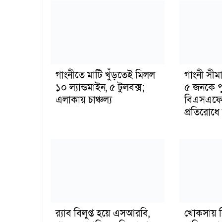
গাংনীতে মাটি খুঁড়তেই মিলল
গাংনী সীমা
১০ ল্যান্ডমাইন, ৫ টুলবক্স;
৫ জনকে পু
এলাকায় চাঞ্চল্য
বিএসএফের
প্রতিরোধে ব
র‍্যাব বিলুপ্ত হয়ে এসআরবি,
খোকসায় ব