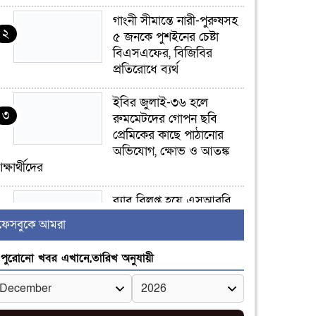
গাংনী সীমান্তে নারী-পুরুষসহ
২
৫ জনকে পুশইনের চেষ্টা
বিএসএফের, বিজিবির
প্রতিরোধে ব্যর্থ
ইবির জুলাই-৩৬ হলে
৩
রুমমেটদের গোপন ছবি
প্রেমিকের কাছে পাঠানোর
অভিযোগ, ক্ষোভ ও আতঙ্ক
িক্ষার্থীদের
র‍্যাব বিলুপ্ত হয়ে এসআরবি,
৪
থাকছে নাগরিক অভিযোগের
ফেসবুকে আমরা
নতুন ব্যবস্থা
পুরোনো খবর এখানে,তারিখ অনুযায়ী
খোকসায় বিএনপি নেতা
৫
নাফিজ আহমেদ রাজুর ওপর
সশস্ত্র হামলা, গুরুতর আহত