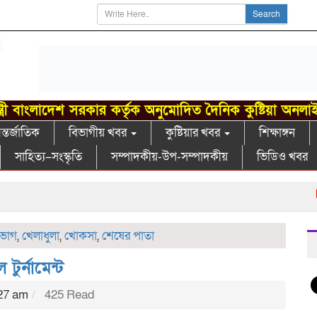
Search
্ত্রী বাংলাদেশ সরকার কর্তৃক অনুমোদিত দৈনিক কুষ্টিয়া অনলা
্তর্জাতিক
বিভাগীয় খবর
কুষ্টিয়ার খবর
শিক্ষাঙ্গন
সাহিত্য–সংস্কৃতি
সম্পাদকীয়-উপ-সম্পাদকীয়
ভিডিও খবর
গ
িভাগ
,
খেলাধুলা
,
খোকসা
,
শেষের পাতা
ুর্নামেন্ট
:27 am
425 Read