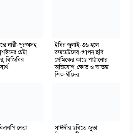
ন্তে নারী-পুরুষসহ
ইবির জুলাই-৩৬ হলে
শইনের চেষ্টা
রুমমেটদের গোপন ছবি
, বিজিবির
প্রেমিকের কাছে পাঠানোর
্যর্থ
অভিযোগ, ক্ষোভ ও আতঙ্ক
শিক্ষার্থীদের
িএনপি নেতা
সাঈদীর ছবিতে জুতা