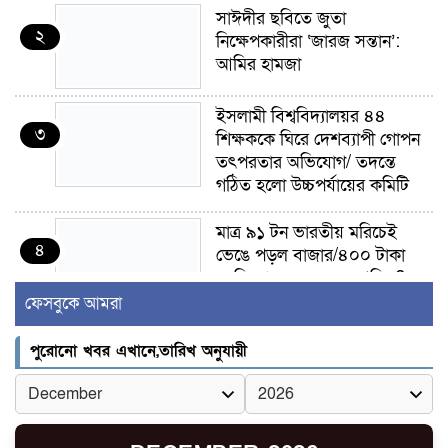
সাঈদীর ছবিতে জুতা
২
নিক্ষেপকারীরা ‘জারজ সন্তান’:
আমির হামজা
ইসলামী বিশ্ববিদ্যালয়র ৪৪
৩
শিক্ষককে ঘিরে দেশব্যাপী গোপন
তৎপরতার অভিযোগ/ তদন্তে
গঠিত হলো উচ্চপর্যায়ের কমিটি
মাত্র ৯১ টন ভারতীয় মরিচেই
৪
ভেঙে পড়ল বাজার/৪০০ টাকা
কেজি দাম কে ধরে রেখেছিল?
ফেসবুকে আমরা
জুলাই আন্দোলন ছিল সম্মিলিত,
৫
লক্ষ্য হওয়া উচিত ঐক্য ও
পুরোনো খবর এখানে,তারিখ অনুযায়ী
রাষ্ট্রগঠন
ভোরে ঝিনাইদহ সীমান্তে জটলা
৬
দেখে বিএসএফের রাবার বুলেট,