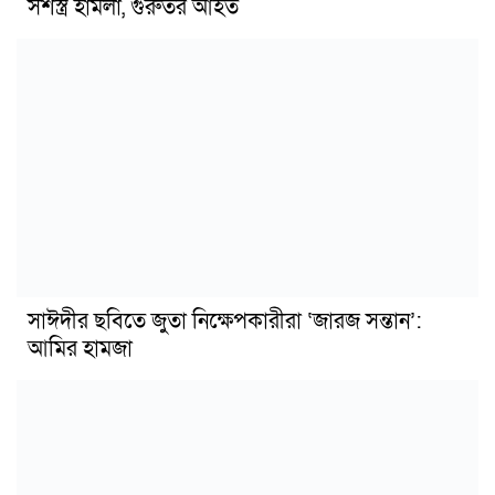
সশস্ত্র হামলা, গুরুতর আহত
সাঈদীর ছবিতে জুতা নিক্ষেপকারীরা ‘জারজ সন্তান’:
আমির হামজা