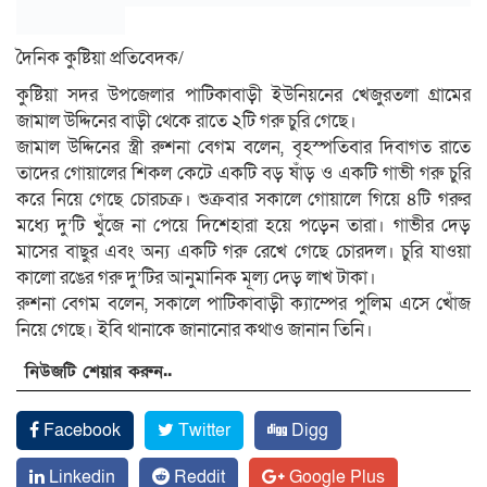
দৈনিক কুষ্টিয়া প্রতিবেদক/
কুষ্টিয়া সদর উপজেলার পাটিকাবাড়ী ইউনিয়নের খেজুরতলা গ্রামের
জামাল উদ্দিনের বাড়ী থেকে রাতে ২টি গরু চুরি গেছে।
জামাল উদ্দিনের স্ত্রী রুশনা বেগম বলেন, বৃহস্পতিবার দিবাগত রাতে
তাদের গোয়ালের শিকল কেটে একটি বড় ষাঁড় ও একটি গাভী গরু চুরি
করে নিয়ে গেছে চোরচক্র। শুক্রবার সকালে গোয়ালে গিয়ে ৪টি গরুর
মধ্যে দু’টি খুঁজে না পেয়ে দিশেহারা হয়ে পড়েন তারা। গাভীর দেড়
মাসের বাছুর এবং অন্য একটি গরু রেখে গেছে চোরদল। চুরি যাওয়া
কালো রঙের গরু দু’টির আনুমানিক মূল্য দেড় লাখ টাকা।
রুশনা বেগম বলেন, সকালে পাটিকাবাড়ী ক্যাম্পের পুলিম এসে খোঁজ
নিয়ে গেছে। ইবি থানাকে জানানোর কথাও জানান তিনি।
নিউজটি শেয়ার করুন..
Facebook
Twitter
Digg
Linkedin
Reddit
Google Plus