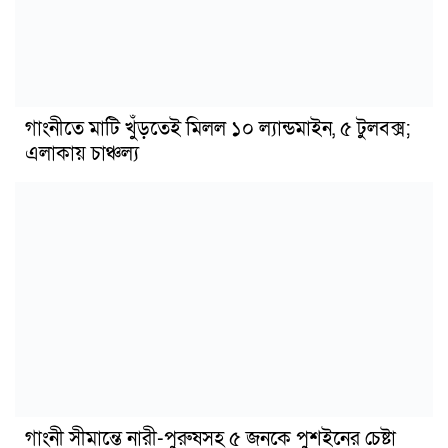
গাংনীতে মাটি খুঁড়তেই মিলল ১০ ল্যান্ডমাইন, ৫ টুলবক্স;
এলাকায় চাঞ্চল্য
গাংনী সীমান্তে নারী-পুরুষসহ ৫ জনকে পুশইনের চেষ্টা