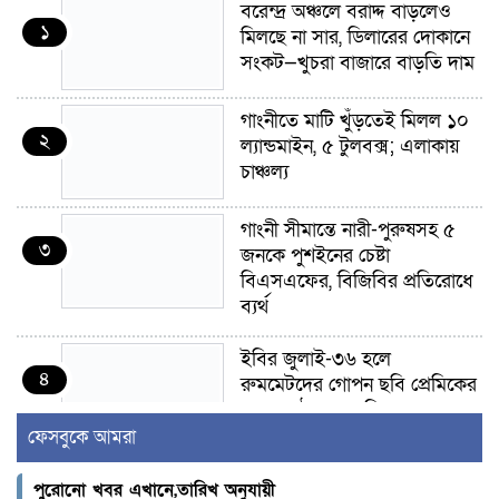
বরেন্দ্র অঞ্চলে বরাদ্দ বাড়লেও
১
মিলছে না সার, ডিলারের দোকানে
সংকট—খুচরা বাজারে বাড়তি দাম
গাংনীতে মাটি খুঁড়তেই মিলল ১০
২
ল্যান্ডমাইন, ৫ টুলবক্স; এলাকায়
চাঞ্চল্য
গাংনী সীমান্তে নারী-পুরুষসহ ৫
৩
জনকে পুশইনের চেষ্টা
বিএসএফের, বিজিবির প্রতিরোধে
ব্যর্থ
ইবির জুলাই-৩৬ হলে
৪
রুমমেটদের গোপন ছবি প্রেমিকের
কাছে পাঠানোর অভিযোগ, ক্ষোভ
ও আতঙ্ক শিক্ষার্থীদের
ফেসবুকে আমরা
র‍্যাব বিলুপ্ত হয়ে এসআরবি,
পুরোনো খবর এখানে,তারিখ অনুযায়ী