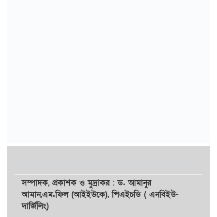
সম্পাদক,
প্রকাশক
ও
মুদ্রাকর
: ড. আমানুর
আমান,
এম.ফিল (আইইউকে), পিএইচডি ( এনবিইউ-
দার্জিলিং)