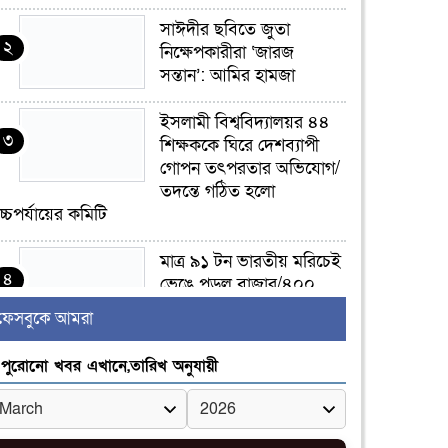
সাঈদীর ছবিতে জুতা
২
নিক্ষেপকারীরা ‘জারজ
সন্তান’: আমির হামজা
ইসলামী বিশ্ববিদ্যালয়র ৪৪
৩
শিক্ষককে ঘিরে দেশব্যাপী
গোপন তৎপরতার অভিযোগ/
তদন্তে গঠিত হলো
চ্চপর্যায়ের কমিটি
মাত্র ৯১ টন ভারতীয় মরিচেই
৪
ভেঙে পড়ল বাজার/৪০০
টাকা কেজি দাম কে ধরে
ফেসবুকে আমরা
েখেছিল?
পুরোনো খবর এখানে,তারিখ অনুযায়ী
জুলাই আন্দোলন ছিল
৫
সম্মিলিত, লক্ষ্য হওয়া উচিত
ঐক্য ও রাষ্ট্রগঠন