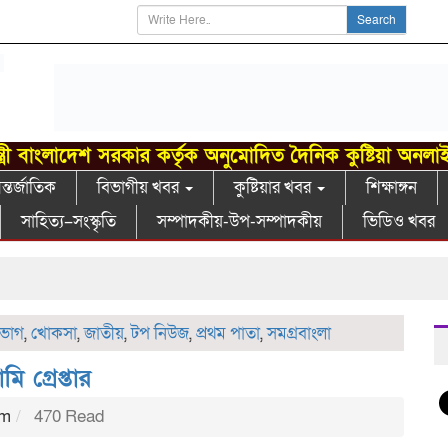
Search
্ত্রী বাংলাদেশ সরকার কর্তৃক অনুমোদিত দৈনিক কুষ্টিয়া অনলা
্তর্জাতিক
বিভাগীয় খবর
কুষ্টিয়ার খবর
শিক্ষাঙ্গন
সাহিত্য–সংস্কৃতি
সম্পাদকীয়-উপ-সম্পাদকীয়
ভিডিও খবর
িভাগ
,
খোকসা
,
জাতীয়
,
টপ নিউজ
,
প্রথম পাতা
,
সমগ্রবাংলা
ি গ্রেপ্তার
pm
470 Read