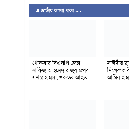
এ জাতীয় আরো খবর ....
খোকসায় বিএনপি নেতা
সাঈদীর ছ
নাফিজ আহমেদ রাজুর ওপর
নিক্ষেপকার
সশস্ত্র হামলা, গুরুতর আহত
আমির হাম