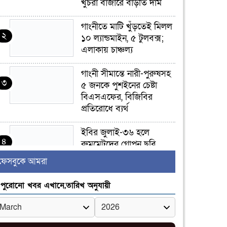
খুচরা বাজারে বাড়তি দাম
গাংনীতে মাটি খুঁড়তেই মিলল
২
১০ ল্যান্ডমাইন, ৫ টুলবক্স;
এলাকায় চাঞ্চল্য
গাংনী সীমান্তে নারী-পুরুষসহ
৩
৫ জনকে পুশইনের চেষ্টা
বিএসএফের, বিজিবির
প্রতিরোধে ব্যর্থ
ইবির জুলাই-৩৬ হলে
৪
রুমমেটদের গোপন ছবি
প্রেমিকের কাছে পাঠানোর
ফেসবুকে আমরা
অভিযোগ, ক্ষোভ ও আতঙ্ক
িক্ষার্থীদের
পুরোনো খবর এখানে,তারিখ অনুযায়ী
র‍্যাব বিলুপ্ত হয়ে এসআরবি,
৫
থাকছে নাগরিক অভিযোগের
নতুন ব্যবস্থা