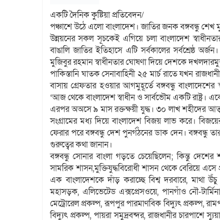
একটি দৈনিক কুষ্টিয়া প্রতিবেদন/
পঞ্চাশে উঠে এলো বাংলাদেশ। জাতির জনক বঙ্গবন্ধু শেখ মু
উন্নয়নের সকল সূচকেই এগিয়ে চলা বাংলাদেশ স্বাধীনত
বাঙালি জাতির ইতিহাসে এটি সর্বকালের সর্বশ্রেষ্ঠ অর্
মুজিবুর রহমান স্বাধীনতার ঘোষণা দিয়ে দেশকে দখলদারমুক
পাকিস্তানি ঘাতক সেনাবাহিনী ২৫ মার্চ রাতে যখন রাজধা
বাসায় গ্রেফতার হওয়ার আগমুহূর্তে বঙ্গবন্ধু বাংলাদেশের
‘আজ থেকে বাংলাদেশ স্বাধীন ও সার্বভৌম একটি রাষ্ট্র। 
এরপর অঅসে ৯ মাস রক্তক্ষয়ী যুদ্ধ। ৩০ লাখ শহীদের আত
সংগ্রামের মধ্য দিয়ে বাংলাদেশ বিজয় লাভ করে। বিজয়ে
ফেরার পরে বঙ্গবন্ধু দেশ পুনর্গঠনের ডাক দেন। বঙ্গবন্ধু
গুরুত্বের কথা জানান।
বঙ্গবন্ধু সোনার বাংলা গড়তে চেয়েছিলেন; কিন্তু দেশে
সামরিক শাসন,মুক্তিযুদ্ধবিরোধী শাসন থেকে বেরিয়ে এসে প্র
এক বাংলাদেশকে দাঁড় করাচ্ছে বিশ্ব দরবারে, মাথা উ
মহাসড়ক, এলিভেটেড এক্সপ্রেসওয়ে, পানগাঁও নৌ-টার্মিনাল
মেট্রোরেল প্রকল্প, রূপপুর পারমাণবিক বিদ্যুৎ প্রকল্প, রামপ
বিদ্যুৎ প্রকল্প, পায়রা সমুদ্রবন্দর, রাজধানীর চারপাশে 