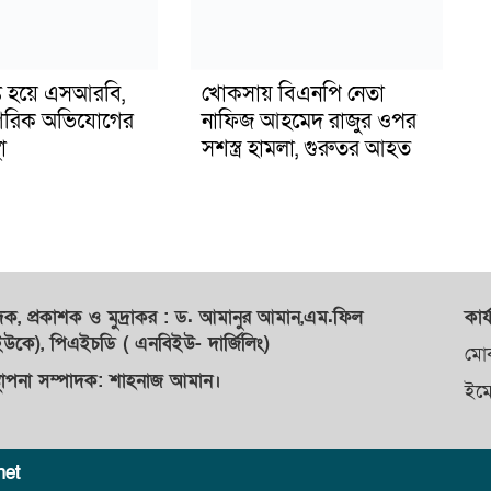
ুপ্ত হয়ে এসআরবি,
খোকসায় বিএনপি নেতা
গরিক অভিযোগের
নাফিজ আহমেদ রাজুর ওপর
া
সশস্ত্র হামলা, গুরুতর আহত
াদক,
প্রকাশক
ও
মুদ্রাকর
: ড. আমানুর আমান,
এম.ফিল
কার্
কে), পিএইচডি ( এনবিইউ- দার্জিলিং)
মো
্থাপনা সম্পাদক: শাহনাজ আমান।
ইম
net