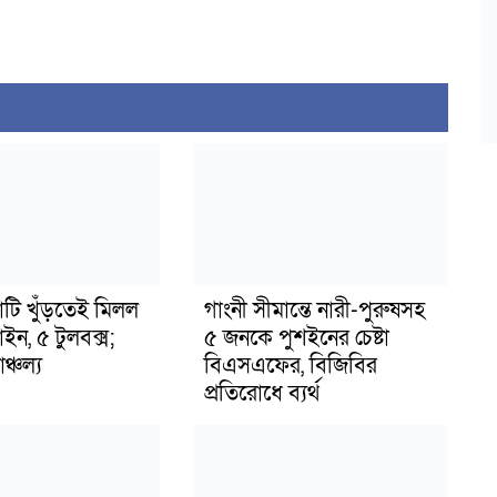
াটি খুঁড়তেই মিলল
গাংনী সীমান্তে নারী-পুরুষসহ
মাইন, ৫ টুলবক্স;
৫ জনকে পুশইনের চেষ্টা
্চল্য
বিএসএফের, বিজিবির
প্রতিরোধে ব্যর্থ