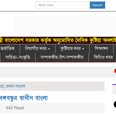
Search
্ত্রী বাংলাদেশ সরকার কর্তৃক অনুমোদিত দৈনিক কুষ্টিয়া অনলা
্তর্জাতিক
বিভাগীয় খবর
কুষ্টিয়ার খবর
শিক্ষাঙ্গন
সাহিত্য–সংস্কৃতি
সম্পাদকীয়-উপ-সম্পাদকীয়
ভিডিও খবর
বরে
াতা
,
প্রধান সংবাদ
গবন্ধুর স্বাধীন বাংলা
442 Read