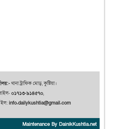
যালয়:-
থানা ট্রাফিক মোড়, কুষ্টিয়া।
বাইল-
০১৭১৩-৯১৪৫৭০
,
েইল:
info.dailykushtia@gmail.com
Maintenance By DainikKushtia.net