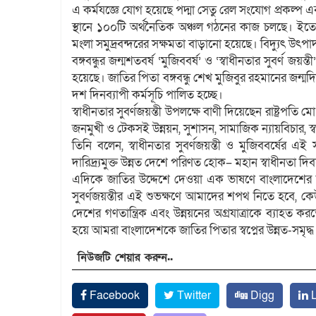
এ কর্মযজ্ঞে যোগ হয়েছে পদ্মা সেতু রেল সংযোগ প্রকল্প এব
স্থানে ১০০টি অর্থনৈতিক অঞ্চল গঠনের কাজ চলছে। ইতো
মংলা সমুদ্রবন্দরের সক্ষমতা বাড়ানো হয়েছে। বিদ্যুৎ উৎপা
বঙ্গবন্ধুর জন্মশতবর্ষ ‘মুজিববর্ষ’ ও ‘স্বাধীনতার সুবর্ণ
হয়েছে। জাতির পিতা বঙ্গবন্ধু শেখ মুজিবুর রহমানের জন্মদিন 
দশ দিনব্যাপী কর্মসূচি পালিত হচ্ছে।
স্বাধীনতার সুবর্ণজয়ন্তী উপলক্ষে বাণী দিয়েছেন রাষ্ট্রপতি ম
জনমুখী ও টেকসই উন্নয়ন, সুশাসন, সামাজিক ন্যায়বিচার, স
তিনি বলেন, স্বাধীনতার সুবর্ণজয়ন্তী ও মুজিববর্ষের এই সন
দারিদ্র্যমুক্ত উন্নত দেশে পরিণত হোক– মহান স্বাধীনতা দি
এদিকে জাতির উদ্দেশে দেওয়া এক ভাষণে বাংলাদেশের উন্নয
সুবর্ণজয়ন্তীর এই শুভক্ষণে আমাদের শপথ নিতে হবে, কে
দেশের গণতান্ত্রিক এবং উন্নয়নের অগ্রযাত্রাকে ব্যাহত কর
হয়ে আমরা বাংলাদেশকে জাতির পিতার স্বপ্নের উন্নত-সমৃদ্
নিউজটি শেয়ার করুন..
Facebook
Twitter
Digg
L