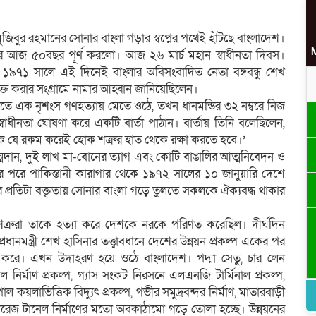
জিবুর রহমানের সোনার বাংলা গড়ার স্বপ্নের পথেই হাঁটছে বাংলাদেশ।
ার আজ ৫০বছর পূর্ণ করলো। আজ ২৬ মার্চ মহান স্বাধীনতা দিবস।
জন। ১৯৭১ সালে এই দিনেই বাংলার অবিসংবাদিত নেতা বঙ্গবন্ধু শেখ
্ত করার সংগ্রামে নামার আহ্বান জানিয়েছিলেন।
নীতে এক নৃশংস গণহত্যায় মেতে ওঠে, তখন ধানমন্ডির ৩২ নম্বরে নিজ
 স্বাধীনতা ঘোষণা করে একটি বার্তা পাঠান। বার্তায় তিনি বলেছিলেন,
একে যে রকম করেই হোক শত্রুর হাত থেকে রক্ষা করতে হবে।’
্মদান, দুই লাখ মা-বোনের ত্যাগ এবং কোটি বাঙালির আত্মনিবেদন ও
র পরে পাকিস্তানী কারাগার থেকে ১৯৭২ সালের ১০ জানুয়ারি দেশে
 তার প্রতিটা বক্তৃতায় সোনার বাংলা গড়ে তুলতে সকলকে ঐক্যবদ্ধ থাকার
র শত্রুরা তাকে হত্যা করে দেশকে নরকে পরিণত করেছিল। দীর্ঘদিন
উ
ধানমন্ত্রী শেখ হাসিনার তত্ত্বাবধানে দেশের উন্নয়ন প্রকল্প একের পর
ঁচু করে। এখন উদাহরণ হয়ে ওঠে বাংলাদেশ। পদ্মা সেতু, চার লেন
 নির্মাণ প্রকল্প, গ্যাস সংকট নিরসনে এলএনজি টার্মিনাল প্রকল্প,
াল কয়লাভিত্তিক বিদ্যুৎ প্রকল্প, গভীর সমুদ্রবন্দর নির্মাণ, মাতারবাড়ী
স্যুয়ারেজ টানেল নির্মাণের মতো অবকাঠামো গড়ে তোলা হচ্ছে। উন্নয়নের
র