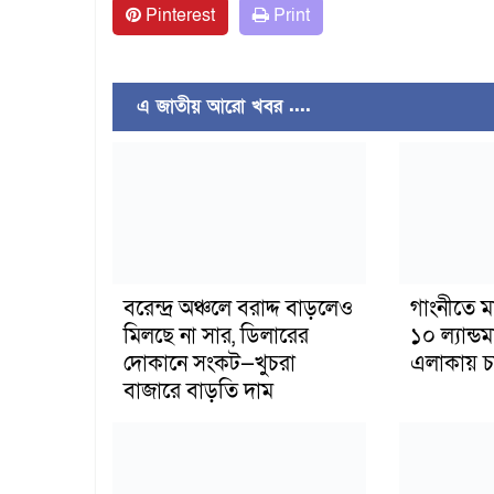
Pinterest
Print
এ জাতীয় আরো খবর ....
বরেন্দ্র অঞ্চলে বরাদ্দ বাড়লেও
গাংনীতে ম
মিলছে না সার, ডিলারের
১০ ল্যান্ড
দোকানে সংকট—খুচরা
এলাকায় চাঞ
বাজারে বাড়তি দাম