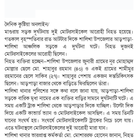
দৈনিক কুষ্টিয়া অনলাইন/
মাগুরায় সড়ক দূর্ঘটনায় দুই মোটরসাইকেল আরোহী নিহত হয়েছে।
গতকাল বৃহস্পতিবার রাত আটটার দিকে শালিখা উপজেলার আড়পাড়া-
শালিখা আঞ্চলিক সড়কে এ দুর্ঘটনা ঘটে। নিহত দুজনই
মোটরসাইকেলের আরোহী ছিলেন।
নিহত ব্যক্তিরা হচ্ছেন—শালিখা উপজেলার জুনারী গ্রামের নূর মোহাম্মদ
মোল্লার ছেলে মো. শাহাবুর রহমান (৪০) ও একই গ্রামের শামীমুর
রহমানের ছেলে সাকিব (২৭)। শাহাবুর পেশায় একজন দন্তচিকিৎসক
ছিলেন। আড়পাড়া বাজার থেকে বাড়িতে ফিরছিলেন তাঁরা।
শালিখা থানার পুলিশের সঙ্গে কথা বলে জানা যায়, আড়পাড়া-শালিখা
সড়কে বারিক মৃধা নামের এক ব্যক্তির বাড়ির সামনে দুর্ঘটনাটি ঘটে। এ
সময় একটি ট্রাক শালিখা থেকে আড়পাড়ার দিকে যাচ্ছিল। উল্টো দিক
দিয়ে একটি কাভার্ড ভ্যান ও মোটরসাইকেল আসছিল। এ সময় তিনটি
যানের সংঘর্ষ হয়। সংঘর্ষে মোটরসাইকেলটি ট্রাকের নিচে চলে যায়।
এতে ঘটনাস্থলে মোটরসাইকেলের দুই আরোহী মারা যান।
শালিখা থানার ভারপ্রাপ্ত কর্মকর্তা মো. মোশাররফ হোসেন জানান, নিহত