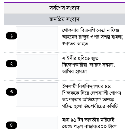
সর্বশেষ সংবাদ
জনপ্রিয় সংবাদ
খোকসায় বিএনপি নেতা নাফিজ
১
আহমেদ রাজুর ওপর সশস্ত্র হামলা,
গুরুতর আহত
সাঈদীর ছবিতে জুতা
২
নিক্ষেপকারীরা ‘জারজ সন্তান’:
আমির হামজা
ইসলামী বিশ্ববিদ্যালয়র ৪৪
৩
শিক্ষককে ঘিরে দেশব্যাপী গোপন
তৎপরতার অভিযোগ/ তদন্তে
গঠিত হলো উচ্চপর্যায়ের কমিটি
মাত্র ৯১ টন ভারতীয় মরিচেই
৪
ভেঙে পড়ল বাজার/৪০০ টাকা