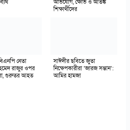
্যর্থ
অভিযোগ, ক্ষোভ ও আতঙ্ক
শিক্ষার্থীদের
িএনপি নেতা
সাঈদীর ছবিতে জুতা
মেদ রাজুর ওপর
নিক্ষেপকারীরা ‘জারজ সন্তান’:
ামলা, গুরুতর আহত
আমির হামজা