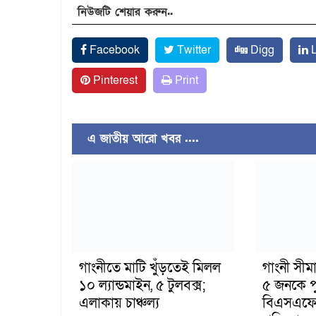
নিউজটি শেয়ার করুন..
Facebook
Twitter
Digg
L
Pinterest
Print
এ জাতীয় আরো খবর ....
গাংনীতে মাটি খুঁড়তেই মিলল
গাংনী সীমা
১০ ল্যান্ডমাইন, ৫ টুলবক্স;
৫ জনকে পু
এলাকায় চাঞ্চল্য
বিএসএফের