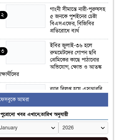
গাংনী সীমান্তে নারী-পুরুষসহ
২
৫ জনকে পুশইনের চেষ্টা
বিএসএফের, বিজিবির
প্রতিরোধে ব্যর্থ
ইবির জুলাই-৩৬ হলে
৩
রুমমেটদের গোপন ছবি
প্রেমিকের কাছে পাঠানোর
অভিযোগ, ক্ষোভ ও আতঙ্ক
িক্ষার্থীদের
র‍্যাব বিলুপ্ত হয়ে এসআরবি,
৪
থাকছে নাগরিক অভিযোগের
ফেসবুকে আমরা
নতুন ব্যবস্থা
পুরোনো খবর এখানে,তারিখ অনুযায়ী
খোকসায় বিএনপি নেতা
৫
নাফিজ আহমেদ রাজুর ওপর
সশস্ত্র হামলা, গুরুতর আহত