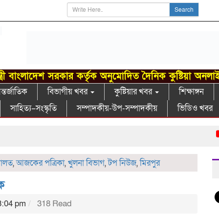
Search
্ত্রী বাংলাদেশ সরকার কর্তৃক অনুমোদিত দৈনিক কুষ্টিয়া অনলা
্তর্জাতিক
বিভাগীয় খবর
কুষ্টিয়ার খবর
শিক্ষাঙ্গন
সাহিত্য–সংস্কৃতি
সম্পাদকীয়-উপ-সম্পাদকীয়
ভিডিও খবর
গা
ালত
,
আজকের পত্রিকা
,
খুলনা বিভাগ
,
টপ নিউজ
,
মিরপুর
ক
3:04 pm
318 Read