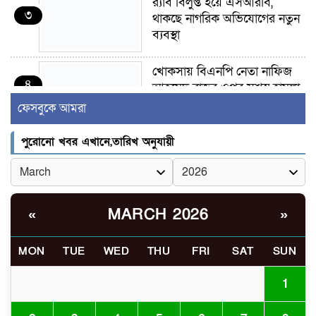
র‍্যাব বিলুপ্ত হয়ে এসআরবি,
৩
থাকছে নাগরিক অভিযোগের নতুন
ব্যবস্থা
খোকসায় বিএনপি নেতা নাফিজ
৪
আহমেদ রাজুর ওপর সশস্ত্র হামলা,
গুরুতর আহত
ফেসবুকে আমরা
সাঈদীর ছবিতে জুতা
পুরোনো খবর এখানে,তারিখ অনুযায়ী
৫
নিক্ষেপকারীরা ‘জারজ সন্তান’:
আমির হামজা
ইসলামী বিশ্ববিদ্যালয়র ৪৪
MARCH 2026
«
»
৬
শিক্ষককে ঘিরে দেশব্যাপী গোপন
তৎপরতার অভিযোগ/ তদন্তে
MON
TUE
WED
THU
FRI
SAT
SUN
গঠিত হলো উচ্চপর্যায়ের কমিটি
1
মাত্র ৯১ টন ভারতীয় মরিচেই
৭
ভেঙে পড়ল বাজার/৪০০ টাকা