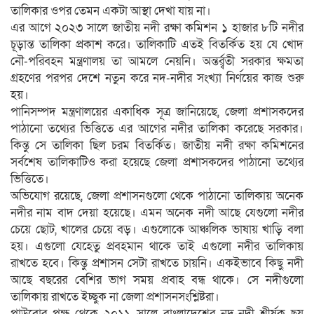
তালিকার ওপর তেমন একটা আস্থা দেখা যায় না।
এর আগে ২০২৩ সালে জাতীয় নদী রক্ষা কমিশন ১ হাজার ৮টি নদীর
চূড়ান্ত তালিকা প্রকাশ করে। তালিকাটি এতই বিতর্কিত হয় যে খোদ
নৌ-পরিবহন মন্ত্রণালয় তা আমলে নেয়নি। অন্তর্র্বতী সরকার ক্ষমতা
গ্রহণের পরপর দেশে নতুন করে নদ-নদীর সংখ্যা নির্ণয়ের কাজ শুরু
হয়।
পানিসম্পদ মন্ত্রণালয়ের একাধিক সূত্র জানিয়েছে, জেলা প্রশাসকদের
পাঠানো তথ্যের ভিত্তিতে এর আগের নদীর তালিকা করেছে সরকার।
কিন্তু সে তালিকা ছিল চরম বিতর্কিত। জাতীয় নদী রক্ষা কমিশনের
সর্বশেষ তালিকাটিও করা হয়েছে জেলা প্রশাসকদের পাঠানো তথ্যের
ভিত্তিতে।
অভিযোগ রয়েছে, জেলা প্রশাসনগুলো থেকে পাঠানো তালিকায় অনেক
নদীর নাম বাদ দেয়া হয়েছে। এমন অনেক নদী আছে যেগুলো নদীর
চেয়ে ছোট, খালের চেয়ে বড়। এগুলোকে আঞ্চলিক ভাষায় খাড়ি বলা
হয়। এগুলো যেহেতু প্রবহমান থাকে তাই এগুলো নদীর তালিকায়
রাখতে হবে। কিন্তু প্রশাসন সেটা রাখতে চায়নি। একইভাবে কিছু নদী
আছে বছরের বেশির ভাগ সময় প্রবাহ বন্ধ থাকে। সে নদীগুলো
তালিকায় রাখতে ইচ্ছুক না জেলা প্রশাসনসংশ্লিষ্টরা।
পাউবোর পক্ষ থেকে ২০১১ সালে বাংলাদেশের নদ-নদী শীর্ষক ছয়