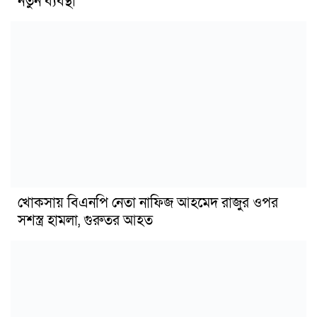
নতুন ব্যবস্থা
খোকসায় বিএনপি নেতা নাফিজ আহমেদ রাজুর ওপর
সশস্ত্র হামলা, গুরুতর আহত