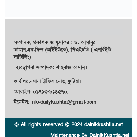
সম্পাদক,
প্রকাশক
ও
মুদ্রাকর
: ড. আমানুর
আমান,
এম.ফিল (আইইউকে), পিএইচডি ( এনবিইউ-
দার্জিলিং)
ব্যবস্থাপনা সম্পাদক: শাহনাজ আমান।
কার্যালয়:-
থানা ট্রাফিক মোড়, কুষ্টিয়া।
মোবাইল-
০১৭১৩-৯১৪৫৭০
,
ইমেইল:
info.dailykushtia@gmail.com
© All rights reserved © 2024 dainikkushtia.net
Maintenance By DainikKushtia.net