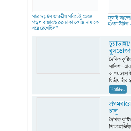
মাত্র ৯১ টন ভারতীয় মরিচেই ভেঙে
জুলাই আন্দোল
পড়ল বাজার/৪০০ টাকা কেজি দাম কে
হওয়া উচিত ঐ
ধরে রেখেছিল?
চুয়াডাঙ্গা/
বুলডোজার
দৈনিক কুষ
সালিশ—আর এ
আলমডাঙ্গা উ
দ্বিতীয় স্ত্রী
বিস্তারিত...
প্রথমবার
চালু
দৈনিক কুষ্ট
শিক্ষাপ্রতিষ