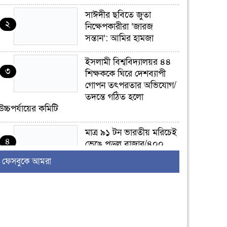
সাঈদীর ছবিতে জুতা
২
নিক্ষেপকারীরা ‘জারজ
সন্তান’: আমির হামজা
ইসলামী বিশ্ববিদ্যালয়র ৪৪
৩
শিক্ষককে ঘিরে দেশব্যাপী
গোপন তৎপরতার অভিযোগ/
তদন্তে গঠিত হলো
উচ্চপর্যায়ের কমিটি
মাত্র ৯১ টন ভারতীয় মরিচেই
৪
ভেঙে পড়ল বাজার/৪০০
টাকা কেজি দাম কে ধরে
ফেসবুকে আমরা
রেখেছিল?
জুলাই আন্দোলন ছিল
৫
সম্মিলিত, লক্ষ্য হওয়া উচিত
ঐক্য ও রাষ্ট্রগঠন