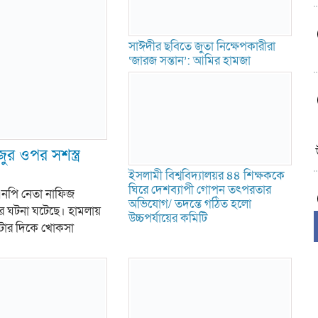
সাঈদীর ছবিতে জুতা নিক্ষেপকারীরা
‘জারজ সন্তান’: আমির হামজা
 ওপর সশস্ত্র
ইসলামী বিশ্ববিদ্যালয়র ৪৪ শিক্ষককে
ঘিরে দেশব্যাপী গোপন তৎপরতার
িএনপি নেতা নাফিজ
অভিযোগ/ তদন্তে গঠিত হলো
মলার ঘটনা ঘটেছে। হামলায়
উচ্চপর্যায়ের কমিটি
০টার দিকে খোকসা