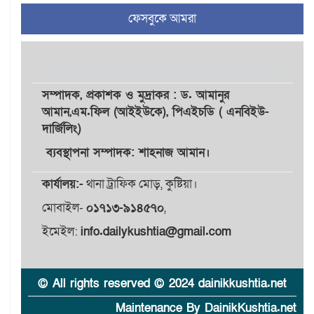
প্রেমিকের কাছে পাঠানোর
ফেসবুকে আমরা
অভিযোগ, ক্ষোভ ও আতঙ্ক
শিক্ষার্থীদের
র‍্যাব বিলুপ্ত হয়ে এসআরবি,
৫
থাকছে নাগরিক অভিযোগের
সম্পাদক,
প্রকাশক
ও
মুদ্রাকর
: ড. আমানুর
নতুন ব্যবস্থা
আমান,
এম.ফিল (আইইউকে), পিএইচডি ( এনবিইউ-
দার্জিলিং)
খোকসায় বিএনপি নেতা নাফিজ
ব্যবস্থাপনা সম্পাদক: শাহনাজ আমান।
৬
আহমেদ রাজুর ওপর সশস্ত্র
হামলা, গুরুতর আহত
কার্যালয়:-
থানা ট্রাফিক মোড়, কুষ্টিয়া।
মোবাইল-
০১৭১৩-৯১৪৫৭০
,
সাঈদীর ছবিতে জুতা
৭
নিক্ষেপকারীরা ‘জারজ সন্তান’:
ইমেইল:
info.dailykushtia@gmail.com
আমির হামজা
ইসলামী বিশ্ববিদ্যালয়র ৪৪
© All rights reserved © 2024 dainikkushtia.net
৮
শিক্ষককে ঘিরে দেশব্যাপী গোপন
Maintenance By DainikKushtia.net
তৎপরতার অভিযোগ/ তদন্তে