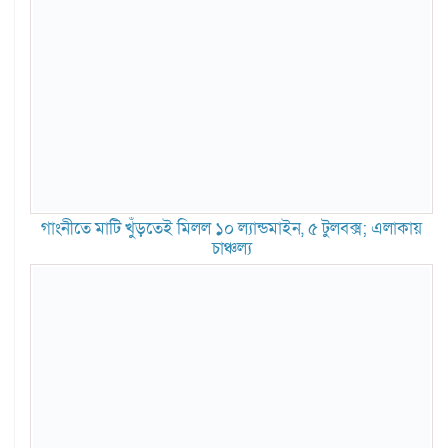
গাংনীতে মাটি খুঁড়তেই মিলল ১০ ল্যান্ডমাইন, ৫ টুলবক্স; এলাকায়
চাঞ্চল্য