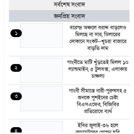
সর্বশেষ সংবাদ
জনপ্রিয় সংবাদ
বরেন্দ্র অঞ্চলে বরাদ্দ বাড়লেও
১
মিলছে না সার, ডিলারের
দোকানে সংকট—খুচরা বাজারে
বাড়তি দাম
গাংনীতে মাটি খুঁড়তেই মিলল ১০
২
ল্যান্ডমাইন, ৫ টুলবক্স; এলাকায়
চাঞ্চল্য
গাংনী সীমান্তে নারী-পুরুষসহ ৫
৩
জনকে পুশইনের চেষ্টা
বিএসএফের, বিজিবির
প্রতিরোধে ব্যর্থ
ইবির জুলাই-৩৬ হলে
৪
রুমমেটদের গোপন ছবি