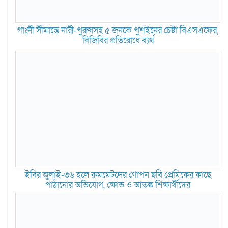
গাংনী সীমান্তে নারী-পুরুষসহ ৫ জনকে পুশইনের চেষ্টা বিএসএফের,
বিজিবির প্রতিরোধে ব্যর্থ
ইবির জুলাই-৩৬ হলে রুমমেটদের গোপন ছবি প্রেমিকের কাছে
পাঠানোর অভিযোগ, ক্ষোভ ও আতঙ্ক শিক্ষার্থীদের