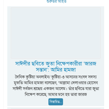
গুরুতর আহত
সাঈদীর ছবিতে জুতা নিক্ষেপকারীরা ‘জারজ
সন্তান’: আমির হামজা
দৈনিক কুষ্টিয়া অনলাইন/ কুষ্টিয়া-৩ আসনের সংসদ সদস্য
মুফতি আমির হামজা বলেছেন, ‘আল্লামা দেলাওয়ার হোসেন
সাঈদী সর্বজন শ্রদ্ধেয় একজন আলেম। তাঁর ছবিতে যারা জুতা
নিক্ষেপ করেছে, আমার মনে হয় তারা জারজ
বিস্তারিত...