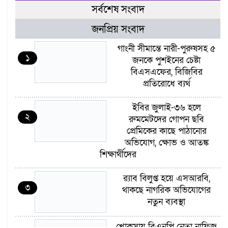
সর্বশেষ সংবাদ
জনপ্রিয় সংবাদ
গাংনী সীমান্তে নারী-পুরুষসহ ৫
১
জনকে পুশইনের চেষ্টা
বিএসএফের, বিজিবির
প্রতিরোধে ব্যর্থ
ইবির জুলাই-৩৬ হলে
২
রুমমেটদের গোপন ছবি
প্রেমিকের কাছে পাঠানোর
অভিযোগ, ক্ষোভ ও আতঙ্ক
শিক্ষার্থীদের
র‍্যাব বিলুপ্ত হয়ে এসআরবি,
৩
থাকছে নাগরিক অভিযোগের
নতুন ব্যবস্থা
খোকসায় বিএনপি নেতা নাফিজ