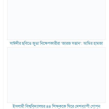
সাঈদীর ছবিতে জুতা নিক্ষেপকারীরা ‘জারজ সন্তান’: আমির হামজা
ইসলামী বিশ্ববিদ্যালয়র ৪৪ শিক্ষককে ঘিরে দেশব্যাপী গোপন