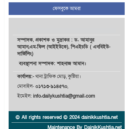
৪
আহমেদ রাজুর ওপর সশস্ত্র
ফেসবুকে আমরা
হামলা, গুরুতর আহত
সাঈদীর ছবিতে জুতা
৫
নিক্ষেপকারীরা ‘জারজ সন্তান’:
আমির হামজা
সম্পাদক,
প্রকাশক
ও
মুদ্রাকর
: ড. আমানুর
আমান,
এম.ফিল (আইইউকে), পিএইচডি ( এনবিইউ-
দার্জিলিং)
ইসলামী বিশ্ববিদ্যালয়র ৪৪
৬
শিক্ষককে ঘিরে দেশব্যাপী গোপন
ব্যবস্থাপনা সম্পাদক: শাহনাজ আমান।
তৎপরতার অভিযোগ/ তদন্তে
গঠিত হলো উচ্চপর্যায়ের কমিটি
কার্যালয়:-
থানা ট্রাফিক মোড়, কুষ্টিয়া।
মোবাইল-
০১৭১৩-৯১৪৫৭০
,
মাত্র ৯১ টন ভারতীয় মরিচেই
৭
ভেঙে পড়ল বাজার/৪০০ টাকা
ইমেইল:
info.dailykushtia@gmail.com
কেজি দাম কে ধরে রেখেছিল?
জুলাই আন্দোলন ছিল সম্মিলিত,
© All rights reserved © 2024 dainikkushtia.net
৮
লক্ষ্য হওয়া উচিত ঐক্য ও
রাষ্ট্রগঠন
Maintenance By DainikKushtia.net