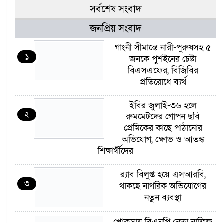
সর্বশেষ সংবাদ
জনপ্রিয় সংবাদ
গাংনী সীমান্তে নারী-পুরুষসহ ৫
১
জনকে পুশইনের চেষ্টা
বিএসএফের, বিজিবির
প্রতিরোধে ব্যর্থ
ইবির জুলাই-৩৬ হলে
২
রুমমেটদের গোপন ছবি
প্রেমিকের কাছে পাঠানোর
অভিযোগ, ক্ষোভ ও আতঙ্ক
শিক্ষার্থীদের
র‍্যাব বিলুপ্ত হয়ে এসআরবি,
৩
থাকছে নাগরিক অভিযোগের
নতুন ব্যবস্থা
খোকসায় বিএনপি নেতা নাফিজ