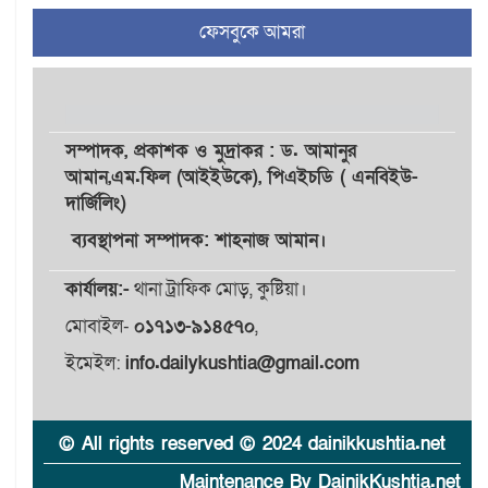
৪
আহমেদ রাজুর ওপর সশস্ত্র
ফেসবুকে আমরা
হামলা, গুরুতর আহত
সাঈদীর ছবিতে জুতা
৫
নিক্ষেপকারীরা ‘জারজ সন্তান’:
আমির হামজা
সম্পাদক,
প্রকাশক
ও
মুদ্রাকর
: ড. আমানুর
আমান,
এম.ফিল (আইইউকে), পিএইচডি ( এনবিইউ-
দার্জিলিং)
ইসলামী বিশ্ববিদ্যালয়র ৪৪
৬
শিক্ষককে ঘিরে দেশব্যাপী গোপন
ব্যবস্থাপনা সম্পাদক: শাহনাজ আমান।
তৎপরতার অভিযোগ/ তদন্তে
গঠিত হলো উচ্চপর্যায়ের কমিটি
কার্যালয়:-
থানা ট্রাফিক মোড়, কুষ্টিয়া।
মোবাইল-
০১৭১৩-৯১৪৫৭০
,
মাত্র ৯১ টন ভারতীয় মরিচেই
৭
ভেঙে পড়ল বাজার/৪০০ টাকা
ইমেইল:
info.dailykushtia@gmail.com
কেজি দাম কে ধরে রেখেছিল?
জুলাই আন্দোলন ছিল সম্মিলিত,
© All rights reserved © 2024 dainikkushtia.net
৮
লক্ষ্য হওয়া উচিত ঐক্য ও
রাষ্ট্রগঠন
Maintenance By DainikKushtia.net