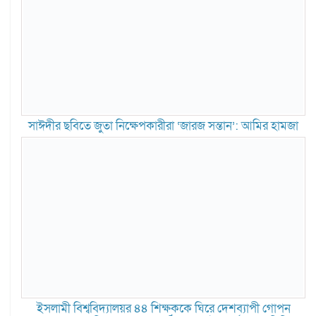
সাঈদীর ছবিতে জুতা নিক্ষেপকারীরা ‘জারজ সন্তান’: আমির হামজা
ইসলামী বিশ্ববিদ্যালয়র ৪৪ শিক্ষককে ঘিরে দেশব্যাপী গোপন