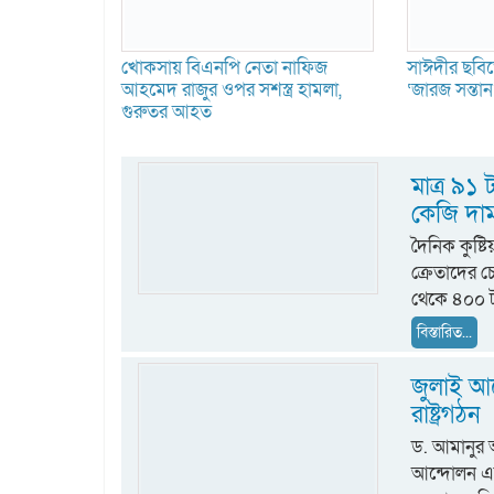
খোকসায় বিএনপি নেতা নাফিজ
সাঈদীর ছবিত
আহমেদ রাজুর ওপর সশস্ত্র হামলা,
‘জারজ সন্তা
গুরুতর আহত
মাত্র ৯১
কেজি দা
দৈনিক কুষ্ট
ক্রেতাদের 
থেকে ৪০০ ট
বিস্তারিত...
জুলাই আন
রাষ্ট্রগঠন
ড. আমানুর
আন্দোলন একটি