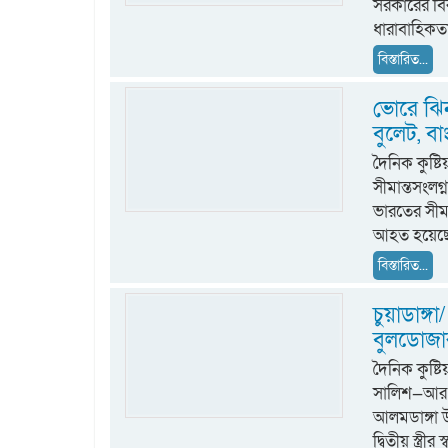
সরকারের বি
ধারাবাহিকতা
বিস্তারিত...
ভোরে ঝি
বুলেট, 
দৈনিক কুষ্ট
সীমান্তসংল
ভারতের সীমা
আহত হয়েছেন
বিস্তারিত...
চুয়াডাঙ্গা/
বুলডোজার
দৈনিক কুষ
সালিশ—আর এ
আলমডাঙ্গা উ
দ্বিতীয় স্ত্রী