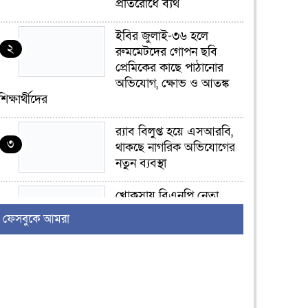
প্রতিরোধে ব্যর্থ
ইবির জুলাই-৩৬ হলে
২
রুমমেটদের গোপন ছবি
প্রেমিকের কাছে পাঠানোর
অভিযোগ, ক্ষোভ ও আতঙ্ক
শিক্ষার্থীদের
র‍্যাব বিলুপ্ত হয়ে এসআরবি,
৩
থাকছে নাগরিক অভিযোগের
নতুন ব্যবস্থা
খোকসায় বিএনপি নেতা
৪
নাফিজ আহমেদ রাজুর ওপর
ফেসবুকে আমরা
সশস্ত্র হামলা, গুরুতর আহত
সাঈদীর ছবিতে জুতা
৫
নিক্ষেপকারীরা ‘জারজ
সন্তান’: আমির হামজা