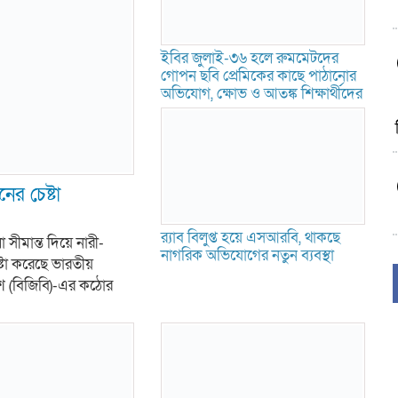
ইবির জুলাই-৩৬ হলে রুমমেটদের
গোপন ছবি প্রেমিকের কাছে পাঠানোর
অভিযোগ, ক্ষোভ ও আতঙ্ক শিক্ষার্থীদের
ের চেষ্টা
র‍্যাব বিলুপ্ত হয়ে এসআরবি, থাকছে
ীমান্ত দিয়ে নারী-
নাগরিক অভিযোগের নতুন ব্যবস্থা
টা করেছে ভারতীয়
দেশ (বিজিবি)-এর কঠোর