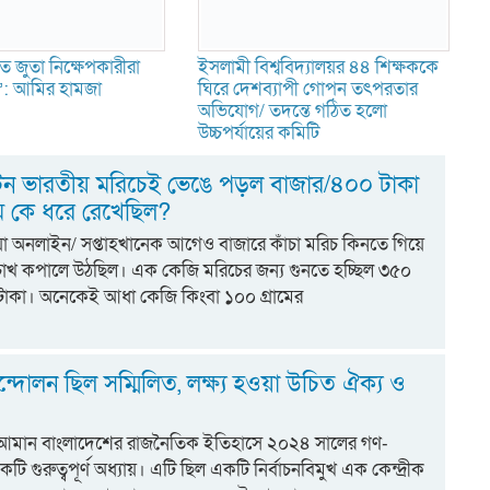
ে জুতা নিক্ষেপকারীরা
ইসলামী বিশ্ববিদ্যালয়র ৪৪ শিক্ষককে
ন’: আমির হামজা
ঘিরে দেশব্যাপী গোপন তৎপরতার
অভিযোগ/ তদন্তে গঠিত হলো
উচ্চপর্যায়ের কমিটি
 টন ভারতীয় মরিচেই ভেঙে পড়ল বাজার/৪০০ টাকা
ম কে ধরে রেখেছিল?
িয়া অনলাইন/ সপ্তাহখানেক আগেও বাজারে কাঁচা মরিচ কিনতে গিয়ে
চোখ কপালে উঠছিল। এক কেজি মরিচের জন্য গুনতে হচ্ছিল ৩৫০
াকা। অনেকেই আধা কেজি কিংবা ১০০ গ্রামের
্দোলন ছিল সম্মিলিত, লক্ষ্য হওয়া উচিত ঐক্য ও
 আমান বাংলাদেশের রাজনৈতিক ইতিহাসে ২০২৪ সালের গণ-
 গুরুত্বপূর্ণ অধ্যায়। এটি ছিল একটি নির্বাচনবিমুখ এক কেন্দ্রীক