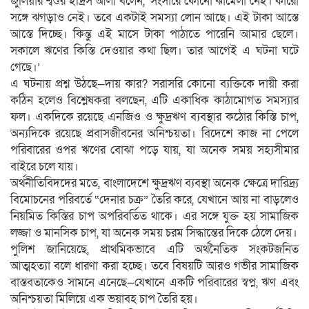
জুলিয়ার শ্বশুর ইদ্রিস আলী বলেন, ‘সংসারে কোনো ঝামেলা নেই। কারো
সঙ্গে ঝগড়াও নেই। তবে একটাই সমস্যা লোন আছে। এই টাকা আস্তে
আস্তে দিচ্ছে। কিন্তু এই মাসে টাকা পাঠাতে পারেনি আমার ছেলে।
সকালে ঋণের কিস্তি দেওয়ার কথা ছিল। তার আগেই এ ঘটনা ঘটে
গেছে।’
এ ঘটনায় প্রশ্ন উঠছে—দায় কার? সরাসরি কোনো ব্যক্তিকে দায়ী করা
কঠিন হলেও বিশ্লেষকরা বলছেন, এটি একাধিক কাঠামোগত সমস্যার
ফল। একদিকে রয়েছে এনজিও ও ক্ষুদ্রঋণ ব্যবস্থার কঠোর কিস্তি চাপ,
অন্যদিকে রয়েছে প্রবাসজীবনের অনিশ্চয়তা। বিদেশে কাজ না পেলে
পরিবারের ওপর ঋণের বোঝা পড়ে যায়, যা অনেক সময় সহ্যসীমার
বাইরে চলে যায়।
অর্থনীতিবিদদের মতে, বাংলাদেশে ক্ষুদ্রঋণ ব্যবস্থা অনেক ক্ষেত্রে দারিদ্র্য
বিমোচনের পরিবর্তে “দেনার চক্র” তৈরি করে, যেখানে আয় না বাড়লেও
নিয়মিত কিস্তির চাপ অপরিবর্তিত থাকে। এর সঙ্গে যুক্ত হয় সামাজিক
লজ্জা ও মানসিক চাপ, যা অনেক সময় চরম সিদ্ধান্তের দিকে ঠেলে দেয়।
পুলিশ জানিয়েছে, প্রাথমিকভাবে এটি অর্থনৈতিক সংকটজনিত
আত্মহত্যা বলে ধারণা করা হচ্ছে। তবে বিষয়টি আরও গভীর সামাজিক
বাস্তবতাকেও সামনে এনেছে—যেখানে একটি পরিবারের স্বপ্ন, ঋণ এবং
অনিশ্চয়তা মিলিয়ে এক ভয়াবহ চাপ তৈরি হয়।