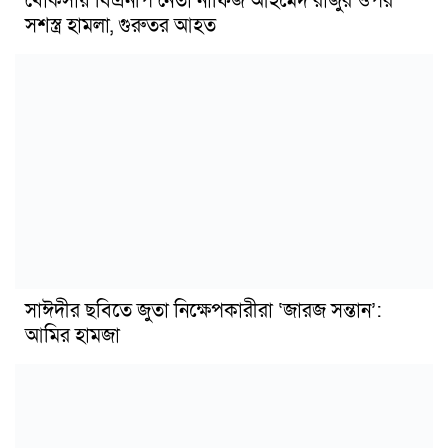
খোকসায় বিএনপি নেতা নাফিজ আহমেদ রাজুর ওপর
সশস্ত্র হামলা, গুরুতর আহত
সাঈদীর ছবিতে জুতা নিক্ষেপকারীরা ‘জারজ সন্তান’:
আমির হামজা