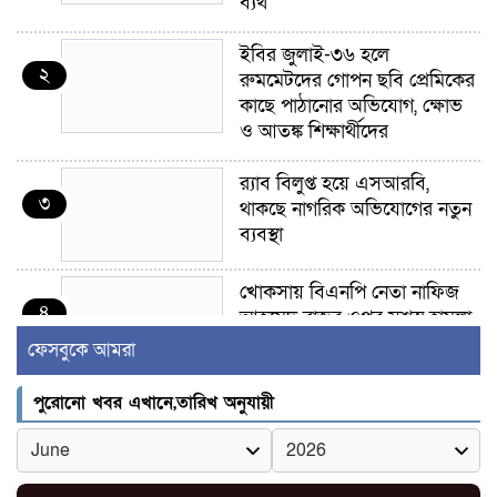
ব্যর্থ
ইবির জুলাই-৩৬ হলে
২
রুমমেটদের গোপন ছবি প্রেমিকের
কাছে পাঠানোর অভিযোগ, ক্ষোভ
ও আতঙ্ক শিক্ষার্থীদের
র‍্যাব বিলুপ্ত হয়ে এসআরবি,
৩
থাকছে নাগরিক অভিযোগের নতুন
ব্যবস্থা
খোকসায় বিএনপি নেতা নাফিজ
৪
আহমেদ রাজুর ওপর সশস্ত্র হামলা,
গুরুতর আহত
ফেসবুকে আমরা
সাঈদীর ছবিতে জুতা
পুরোনো খবর এখানে,তারিখ অনুযায়ী
৫
নিক্ষেপকারীরা ‘জারজ সন্তান’:
আমির হামজা