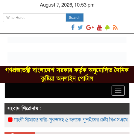
August 7, 2026, 10:53 pm
Search
গণপ্রজাতন্ত্রী বাংলাদেশ সরকার কর্তৃক অনুমোদিত দৈনিক
কুষ্টিয়া অনলাইন পোর্টাল
Toggle
navigat
সংবাদ শিরোনাম :
গাংনী সীমান্তে নারী-পুরুষসহ ৫ জনকে পুশইনের চেষ্টা বিএসএফের, বিজিবির