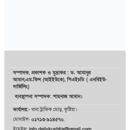
সম্পাদক,
প্রকাশক
ও
মুদ্রাকর
: ড. আমানুর
আমান,
এম.ফিল (আইইউকে), পিএইচডি ( এনবিইউ-
দার্জিলিং)
ব্যবস্থাপনা সম্পাদক: শাহনাজ আমান।
কার্যালয়:-
থানা ট্রাফিক মোড়, কুষ্টিয়া।
মোবাইল-
০১৭১৩-৯১৪৫৭০
,
ইমেইল:
info.dailykushtia@gmail.com