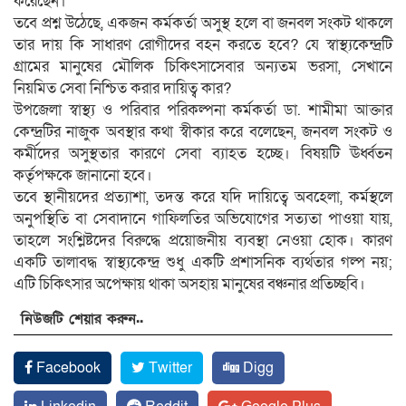
করেছেন।
তবে প্রশ্ন উঠেছে, একজন কর্মকর্তা অসুস্থ হলে বা জনবল সংকট থাকলে
তার দায় কি সাধারণ রোগীদের বহন করতে হবে? যে স্বাস্থ্যকেন্দ্রটি
গ্রামের মানুষের মৌলিক চিকিৎসাসেবার অন্যতম ভরসা, সেখানে
নিয়মিত সেবা নিশ্চিত করার দায়িত্ব কার?
উপজেলা স্বাস্থ্য ও পরিবার পরিকল্পনা কর্মকর্তা ডা. শামীমা আক্তার
কেন্দ্রটির নাজুক অবস্থার কথা স্বীকার করে বলেছেন, জনবল সংকট ও
কর্মীদের অসুস্থতার কারণে সেবা ব্যাহত হচ্ছে। বিষয়টি ঊর্ধ্বতন
কর্তৃপক্ষকে জানানো হবে।
তবে স্থানীয়দের প্রত্যাশা, তদন্ত করে যদি দায়িত্বে অবহেলা, কর্মস্থলে
অনুপস্থিতি বা সেবাদানে গাফিলতির অভিযোগের সত্যতা পাওয়া যায়,
তাহলে সংশ্লিষ্টদের বিরুদ্ধে প্রয়োজনীয় ব্যবস্থা নেওয়া হোক। কারণ
একটি তালাবদ্ধ স্বাস্থ্যকেন্দ্র শুধু একটি প্রশাসনিক ব্যর্থতার গল্প নয়;
এটি চিকিৎসার অপেক্ষায় থাকা অসহায় মানুষের বঞ্চনার প্রতিচ্ছবি।
নিউজটি শেয়ার করুন..
Facebook
Twitter
Digg