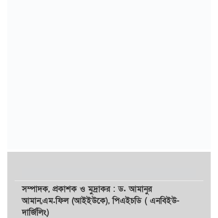
সম্পাদক,
প্রকাশক
ও
মুদ্রাকর
: ড. আমানুর
আমান,
এম.ফিল (আইইউকে), পিএইচডি ( এনবিইউ-
দার্জিলিং)