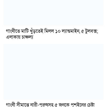
গাংনীতে মাটি খুঁড়তেই মিলল ১০ ল্যান্ডমাইন, ৫ টুলবক্স;
এলাকায় চাঞ্চল্য
গাংনী সীমান্তে নারী-পুরুষসহ ৫ জনকে পুশইনের চেষ্টা