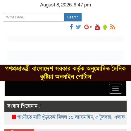
August 8, 2026, 9:47 pm
Search
গণপ্রজাতন্ত্রী বাংলাদেশ সরকার কর্তৃক অনুমোদিত দৈনিক
কুষ্টিয়া অনলাইন পোর্টাল
Toggle
navigat
সংবাদ শিরোনাম :
গাংনীতে মাটি খুঁড়তেই মিলল ১০ ল্যান্ডমাইন, ৫ টুলবক্স; এলাকায় চাঞ্চল