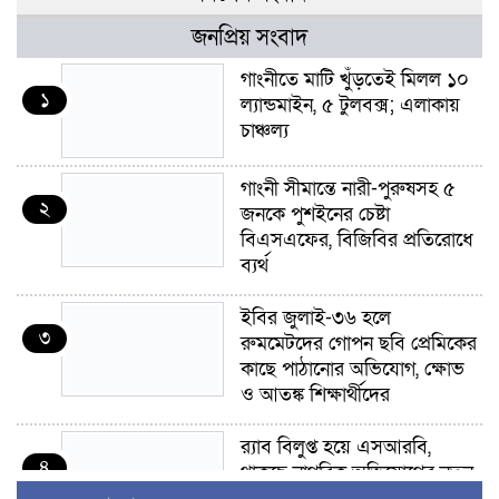
জনপ্রিয় সংবাদ
গাংনীতে মাটি খুঁড়তেই মিলল ১০
১
ল্যান্ডমাইন, ৫ টুলবক্স; এলাকায়
চাঞ্চল্য
গাংনী সীমান্তে নারী-পুরুষসহ ৫
২
জনকে পুশইনের চেষ্টা
বিএসএফের, বিজিবির প্রতিরোধে
ব্যর্থ
ইবির জুলাই-৩৬ হলে
৩
রুমমেটদের গোপন ছবি প্রেমিকের
কাছে পাঠানোর অভিযোগ, ক্ষোভ
ও আতঙ্ক শিক্ষার্থীদের
র‍্যাব বিলুপ্ত হয়ে এসআরবি,
৪
থাকছে নাগরিক অভিযোগের নতুন
ব্যবস্থা