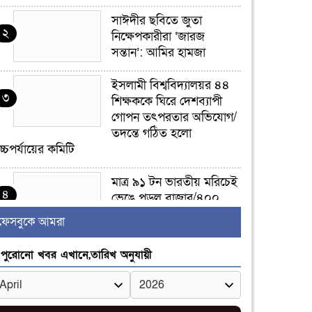
সাঈদীর ছবিতে জুতা
২
নিক্ষেপকারীরা ‘জারজ
সন্তান’: আমির হামজা
ইসলামী বিশ্ববিদ্যালয়র ৪৪
৩
শিক্ষককে ঘিরে দেশব্যাপী
গোপন তৎপরতার অভিযোগ/
তদন্তে গঠিত হলো
চ্চপর্যায়ের কমিটি
মাত্র ৯১ টন ভারতীয় মরিচেই
৪
ভেঙে পড়ল বাজার/৪০০
টাকা কেজি দাম কে ধরে
ফেসবুকে আমরা
েখেছিল?
পুরোনো খবর এখানে,তারিখ অনুযায়ী
জুলাই আন্দোলন ছিল
৫
সম্মিলিত, লক্ষ্য হওয়া উচিত
ঐক্য ও রাষ্ট্রগঠন