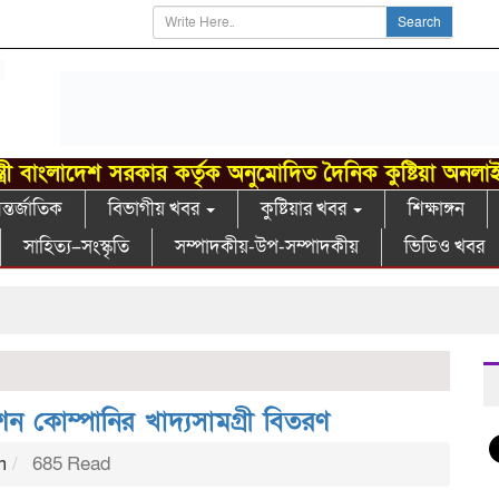
Search
্ত্রী বাংলাদেশ সরকার কর্তৃক অনুমোদিত দৈনিক কুষ্টিয়া অনলা
্তর্জাতিক
বিভাগীয় খবর
কুষ্টিয়ার খবর
শিক্ষাঙ্গন
সাহিত্য–সংস্কৃতি
সম্পাদকীয়-উপ-সম্পাদকীয়
ভিডিও খবর
ন কোম্পানির খাদ্যসামগ্রী বিতরণ
m
685 Read