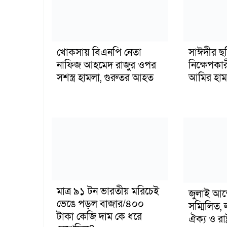
খোকসায় বিএনপি নেতা
সাঈদীর ছ
নাফিজ আহমেদ রাজুর ওপর
নিক্ষেপকার
সশস্ত্র হামলা, গুরুতর আহত
আমির হাম
মাত্র ৯১ টন ভারতীয় মরিচেই
জুলাই আন
ভেঙে পড়ল বাজার/৪০০
সম্মিলিত, 
টাকা কেজি দাম কে ধরে
ঐক্য ও রাষ্