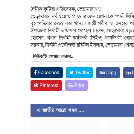
দৈনিক কুষ্টিয়া প্রতিবেদক, ভেড়ামারা//*/
ভেড়ামারায় নর্থ ওয়েস্ট পাওয়ার জেনারেশন কোম্পানী লিম
বৃহস্পতিবার ৫০০ বস্তা খাদ্য সামগ্রী গরীব ও অসহায় 
উপজেলা নির্বাহী অফিসার সোহেল মারুফ, ভেড়ামারা ৪১০ ম
হোসেন, প্রধান নির্বাহী কর্মকর্তা (সিইও) প্রকৌশলী খ
সরকার, নির্বাহী প্রকৌশলী রবিউল ইসলাম, ভেড়ামারা প্রেসক
নিউজটি শেয়ার করুন..
Facebook
Twitter
Digg
L
Pinterest
Print
এ জাতীয় আরো খবর ....