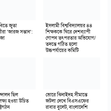
বিতে জুতা
ইসলামী বিশ্ববিদ্যালয়র ৪৪
ীরা ‘জারজ সন্তান’:
শিক্ষককে ঘিরে দেশব্যাপী
জা
গোপন তৎপরতার অভিযোগ/
তদন্তে গঠিত হলো
উচ্চপর্যায়ের কমিটি
্দোলন ছিল
ভোরে ঝিনাইদহ সীমান্তে
লক্ষ্য হওয়া উচিত
জটলা দেখে বিএসএফের
ট্রগঠন
রাবার বুলেট, বাংলাদেশি