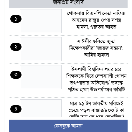
জনপ্রিয় সংবাদ
খোকসায় বিএনপি নেতা নাফিজ
১
আহমেদ রাজুর ওপর সশস্ত্র
হামলা, গুরুতর আহত
সাঈদীর ছবিতে জুতা
২
নিক্ষেপকারীরা ‘জারজ সন্তান’:
আমির হামজা
ইসলামী বিশ্ববিদ্যালয়র ৪৪
৩
শিক্ষককে ঘিরে দেশব্যাপী গোপন
তৎপরতার অভিযোগ/ তদন্তে
গঠিত হলো উচ্চপর্যায়ের কমিটি
মাত্র ৯১ টন ভারতীয় মরিচেই
৪
ভেঙে পড়ল বাজার/৪০০ টাকা
কেজি দাম কে ধরে রেখেছিল?
ফেসবুকে আমরা
জুলাই আন্দোলন ছিল সম্মিলিত,