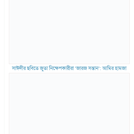
সাঈদীর ছবিতে জুতা নিক্ষেপকারীরা ‘জারজ সন্তান’: আমির হামজা