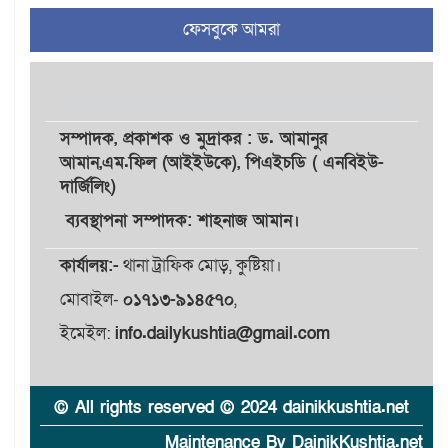
৪
আহমেদ রাজুর ওপর সশস্ত্র
ফেসবুকে আমরা
হামলা, গুরুতর আহত
সাঈদীর ছবিতে জুতা
৫
নিক্ষেপকারীরা ‘জারজ সন্তান’:
আমির হামজা
সম্পাদক,
প্রকাশক
ও
মুদ্রাকর
: ড. আমানুর
আমান,
এম.ফিল (আইইউকে), পিএইচডি ( এনবিইউ-
দার্জিলিং)
ইসলামী বিশ্ববিদ্যালয়র ৪৪
৬
শিক্ষককে ঘিরে দেশব্যাপী গোপন
ব্যবস্থাপনা সম্পাদক: শাহনাজ আমান।
তৎপরতার অভিযোগ/ তদন্তে
গঠিত হলো উচ্চপর্যায়ের কমিটি
কার্যালয়:-
থানা ট্রাফিক মোড়, কুষ্টিয়া।
মোবাইল-
০১৭১৩-৯১৪৫৭০
,
মাত্র ৯১ টন ভারতীয় মরিচেই
৭
ভেঙে পড়ল বাজার/৪০০ টাকা
ইমেইল:
info.dailykushtia@gmail.com
কেজি দাম কে ধরে রেখেছিল?
জুলাই আন্দোলন ছিল সম্মিলিত,
© All rights reserved © 2024 dainikkushtia.net
৮
লক্ষ্য হওয়া উচিত ঐক্য ও
রাষ্ট্রগঠন
Maintenance By DainikKushtia.net