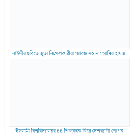
সাঈদীর ছবিতে জুতা নিক্ষেপকারীরা ‘জারজ সন্তান’: আমির হামজা
ইসলামী বিশ্ববিদ্যালয়র ৪৪ শিক্ষককে ঘিরে দেশব্যাপী গোপন