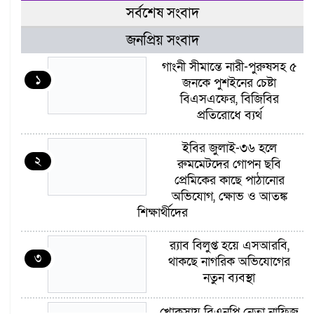
সর্বশেষ সংবাদ
জনপ্রিয় সংবাদ
গাংনী সীমান্তে নারী-পুরুষসহ ৫
১
জনকে পুশইনের চেষ্টা
বিএসএফের, বিজিবির
প্রতিরোধে ব্যর্থ
ইবির জুলাই-৩৬ হলে
২
রুমমেটদের গোপন ছবি
প্রেমিকের কাছে পাঠানোর
অভিযোগ, ক্ষোভ ও আতঙ্ক
শিক্ষার্থীদের
র‍্যাব বিলুপ্ত হয়ে এসআরবি,
৩
থাকছে নাগরিক অভিযোগের
নতুন ব্যবস্থা
খোকসায় বিএনপি নেতা নাফিজ