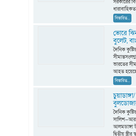
সরকারের বি
ধারাবাহিকতা
বিস্তারিত...
ভোরে ঝি
বুলেট, 
দৈনিক কুষ্ট
সীমান্তসংল
ভারতের সীমা
আহত হয়েছেন
বিস্তারিত...
চুয়াডাঙ্গা/
বুলডোজার
দৈনিক কুষ
সালিশ—আর এ
আলমডাঙ্গা উ
দ্বিতীয় স্ত্রী