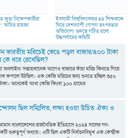
ে জুতা নিক্ষেপকারীরা
ইসলামী বিশ্ববিদ্যালয়র ৪৪ শিক্ষককে
ন’: আমির হামজা
ঘিরে দেশব্যাপী গোপন তৎপরতার
অভিযোগ/ তদন্তে গঠিত হলো
উচ্চপর্যায়ের কমিটি
 টন ভারতীয় মরিচেই ভেঙে পড়ল বাজার/৪০০ টাকা
ম কে ধরে রেখেছিল?
িয়া অনলাইন/ সপ্তাহখানেক আগেও বাজারে কাঁচা মরিচ কিনতে গিয়ে
চোখ কপালে উঠছিল। এক কেজি মরিচের জন্য গুনতে হচ্ছিল ৩৫০
াকা। অনেকেই আধা কেজি কিংবা ১০০ গ্রামের
্দোলন ছিল সম্মিলিত, লক্ষ্য হওয়া উচিত ঐক্য ও
 আমান বাংলাদেশের রাজনৈতিক ইতিহাসে ২০২৪ সালের গণ-
 গুরুত্বপূর্ণ অধ্যায়। এটি ছিল একটি নির্বাচনবিমুখ এক কেন্দ্রীক