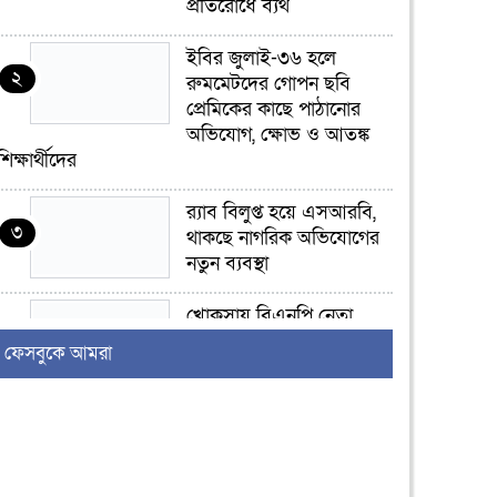
প্রতিরোধে ব্যর্থ
ইবির জুলাই-৩৬ হলে
২
রুমমেটদের গোপন ছবি
প্রেমিকের কাছে পাঠানোর
অভিযোগ, ক্ষোভ ও আতঙ্ক
শিক্ষার্থীদের
র‍্যাব বিলুপ্ত হয়ে এসআরবি,
৩
থাকছে নাগরিক অভিযোগের
নতুন ব্যবস্থা
খোকসায় বিএনপি নেতা
৪
নাফিজ আহমেদ রাজুর ওপর
ফেসবুকে আমরা
সশস্ত্র হামলা, গুরুতর আহত
সাঈদীর ছবিতে জুতা
৫
নিক্ষেপকারীরা ‘জারজ
সন্তান’: আমির হামজা