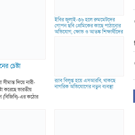
ইবির জুলাই-৩৬ হলে রুমমেটদের
গোপন ছবি প্রেমিকের কাছে পাঠানোর
অভিযোগ, ক্ষোভ ও আতঙ্ক শিক্ষার্থীদের
ের চেষ্টা
র‍্যাব বিলুপ্ত হয়ে এসআরবি, থাকছে
ীমান্ত দিয়ে নারী-
নাগরিক অভিযোগের নতুন ব্যবস্থা
টা করেছে ভারতীয়
দেশ (বিজিবি)-এর কঠোর