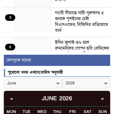
গাংনী সীমান্তে নারী-পুরুষসহ ৫
৩
জনকে পুশইনের চেষ্টা
বিএসএফের, বিজিবির প্রতিরোধে
ব্যর্থ
ইবির জুলাই-৩৬ হলে
৪
রুমমেটদের গোপন ছবি প্রেমিকের
কাছে পাঠানোর অভিযোগ, ক্ষোভ
ও আতঙ্ক শিক্ষার্থীদের
ফেসবুকে আমরা
র‍্যাব বিলুপ্ত হয়ে এসআরবি,
পুরোনো খবর এখানে,তারিখ অনুযায়ী
৫
থাকছে নাগরিক অভিযোগের নতুন
ব্যবস্থা
খোকসায় বিএনপি নেতা নাফিজ
JUNE 2026
«
»
৬
আহমেদ রাজুর ওপর সশস্ত্র হামলা,
গুরুতর আহত
MON
TUE
WED
THU
FRI
SAT
SUN