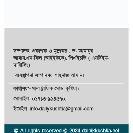
সম্পাদক,
প্রকাশক
ও
মুদ্রাকর
: ড. আমানুর
আমান,
এম.ফিল (আইইউকে), পিএইচডি ( এনবিইউ-
দার্জিলিং)
ব্যবস্থাপনা সম্পাদক: শাহনাজ আমান।
কার্যালয়:-
থানা ট্রাফিক মোড়, কুষ্টিয়া।
মোবাইল-
০১৭১৩-৯১৪৫৭০
,
ইমেইল:
info.dailykushtia@gmail.com
© All rights reserved © 2024 dainikkushtia.net