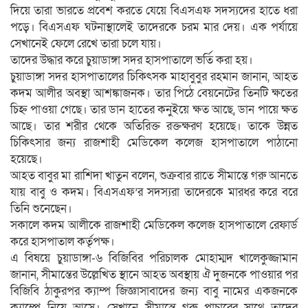
দিয়ে তারা ভারতে প্রবেশ করতে যেয়ে বিএসএফ সদস্যদের হাতে ধরা
পড়ে। বিএসএফ ঘটনাস্থালেই তাদেরকে চরম মার দেয়। এক পর্যায়ে
সেখানেই ফেলে রেখে তারা চলে যায়।
তাদের উদ্ধার করে চুয়াডাঙ্গা সদর হাসপাতালে ভর্তি করা হয়।
চুয়াডাঙ্গা সদর হাসপাতালের চিকিৎসক মাহাবুবুর রহমান জানান, আহত
কদম আলীর অবস্থা আশঙ্কাজনক। তার পিঠে বেয়নেটের তিনটি ক্ষতের
চিহ্ন পাওয়া গেছে। তার ডান হাতের কনুইয়ে ক্ষত আছে, ডান পায়ে ক্ষত
আছে। তার শরীর থেকে অতিরিক্ত রক্তক্ষরণ হয়েছে। তাকে উন্নত
চিকিৎসার জন্য রাজশাহী মেডিকেল কলেজ হাসপাতালে পাঠানো
হয়েছে।
আহত বাবুর মা রাশিদা খাতুন বলেন, শুক্রবার রাতে সীমান্তে গরু আনতে
যায় বাবু ও কদম। বিএসএফ’র সদস্যরা তাদেরকে মারধর করে বরে
তিনি শুনেছেন।
সকালে কদম আলীকে রাজশাহী মেডিকেল কলেজ হাসপাতালে রেফার্ড
করে হাসপাতাল কর্তৃপক্ষ।
এ বিষয়ে চুয়াডাঙ্গা-৬ বিজিবির পরিচালক মোহাম্মদ খালেকুজ্জামান
জানান, সীমান্তের উল্লেখিত স্থানে আহত অবস্থায় ঐ দুজনকে পাওয়ার পর
বিজিবি ঠাকুরপর ক্যাম্প জিজ্ঞাসাবাদের জন্য বাবু নামের একজনকে
ক্যাম্পে নিয়ে আসে। সেখানে সীমান্তে গরু পাচারের সাথে তাদের