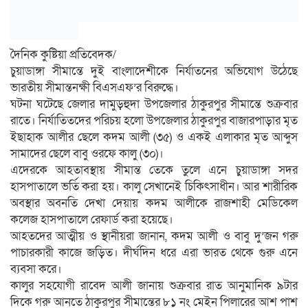
দৈনিক কুষ্টিয়া প্রতিবেদক/
চুয়াডাঙ্গা সীমান্তে দুই বাংলাদেশীকে নির্যাতনের অভিযোগ উঠেছে
ভারতীয় সীমান্তনক্ষী বিএসএফ’র বিরুদ্ধে।
ঘটনা ঘটেছে জেলার দামুড়হুদা উপজেলার ঠাকুরপুর সীমান্তে শুক্রবার
রাতে। নির্যাতিতদের পরিচয় হলো উপজেলার ঠাকুরপুর বাজারপাড়ার মৃত
ইছাহাক আলীর ছেলে কদম আলী (৩৫) ও একই এলাকার মৃত আব্দুস
সামাদের ছেলে বাবু ওরফে কালু (৩০)।
এদেরকে আহতাবস্থায় সীমান্ত তেকে তুলে এনে চুয়াডাঙ্গা সদর
হাসপাতালে ভর্তি করা হয়। কালু সেখানেই চিকিৎসাধীন। আর শারীরিক
অবস্থার অবনতি দেখা দেয়ায় কদম আলীকে রাজশাহী মেডিকেল
কলেজ হাসপাতালে রেফার্ড করা হয়েছে।
আহতদের আত্মীয় ও স্থানীয়রা জানান, কদম আলী ও বাবু দু’জন গরু
পাচারকারী কাজে জড়িত। দীর্ঘদিন ধরে এরা ভারত থেকে গুরু এনে
ব্যবসা করে।
কালুর সহযোগী রাবেদ আলী জানায় শুক্রবার রাত আনুমানিক ৯টার
দিকে গরু আনতে ঠাকুরপুর সীমান্তের ৮১ নং মেইন পিলারের আশ পাশ