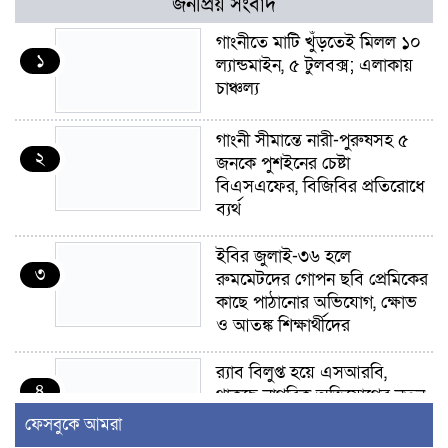
জনপ্রিয় সংবাদ
গাংনীতে মাটি খুঁড়তেই মিলল ১০
১
ল্যান্ডমাইন, ৫ টুলবক্স; এলাকায়
চাঞ্চল্য
গাংনী সীমান্তে নারী-পুরুষসহ ৫
২
জনকে পুশইনের চেষ্টা
বিএসএফের, বিজিবির প্রতিরোধে
ব্যর্থ
ইবির জুলাই-৩৬ হলে
৩
রুমমেটদের গোপন ছবি প্রেমিকের
কাছে পাঠানোর অভিযোগ, ক্ষোভ
ও আতঙ্ক শিক্ষার্থীদের
র‍্যাব বিলুপ্ত হয়ে এসআরবি,
৪
থাকছে নাগরিক অভিযোগের নতুন
ব্যবস্থা
ফেসবুকে আমরা