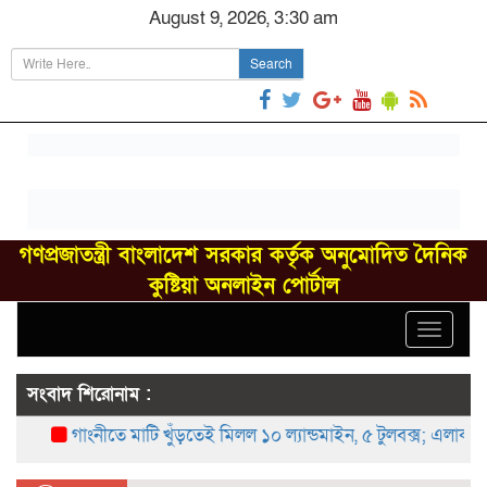
August 9, 2026, 3:30 am
Search
গণপ্রজাতন্ত্রী বাংলাদেশ সরকার কর্তৃক অনুমোদিত দৈনিক
কুষ্টিয়া অনলাইন পোর্টাল
Toggle
navigat
সংবাদ শিরোনাম :
গাংনীতে মাটি খুঁড়তেই মিলল ১০ ল্যান্ডমাইন, ৫ টুলবক্স; এলাকায় চাঞ্চ