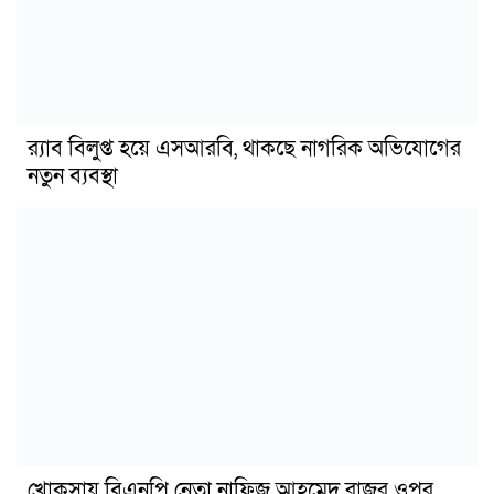
র‍্যাব বিলুপ্ত হয়ে এসআরবি, থাকছে নাগরিক অভিযোগের
নতুন ব্যবস্থা
খোকসায় বিএনপি নেতা নাফিজ আহমেদ রাজুর ওপর