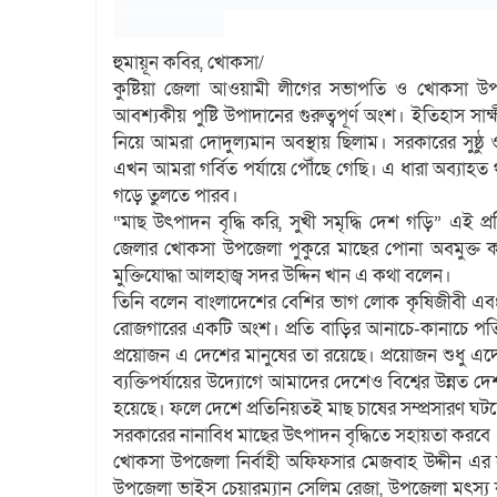
হুমায়ূন কবির, খোকসা/
কুষ্টিয়া জেলা আওয়ামী লীগের সভাপতি ও খোকসা উপজ
আবশ্যকীয় পুষ্টি উপাদানের গুরুত্বপূর্ণ অংশ। ইতিহাস 
নিয়ে আমরা দোদুল্যমান অবস্থায় ছিলাম। সরকারের সুষ্ঠু 
এখন আমরা গর্বিত পর্যায়ে পৌঁছে গেছি। এ ধারা অব্যাহত থা
গড়ে তুলতে পারব।
“মাছ উৎপাদন বৃদ্ধি করি, সুখী সমৃদ্ধি দেশ গড়ি” এই প্
জেলার খোকসা উপজেলা পুকুরে মাছের পোনা অবমুক্ত কর
মুক্তিযোদ্ধা আলহাজ্ব সদর উদ্দিন খান এ কথা বলেন।
তিনি বলেন বাংলাদেশের বেশির ভাগ লোক কৃষিজীবী এবং 
রোজগারের একটি অংশ। প্রতি বাড়ির আনাচে-কানাচে পতি
প্রয়োজন এ দেশের মানুষের তা রয়েছে। প্রয়োজন শুধু এদের
ব্যক্তিপর্যায়ের উদ্যোগে আমাদের দেশেও বিশ্বের উন্নত দে
হয়েছে। ফলে দেশে প্রতিনিয়তই মাছ চাষের সম্প্রসারণ ঘটছে।
সরকারের নানাবিধ মাছের উৎপাদন বৃদ্ধিতে সহায়তা করবে
খোকসা উপজেলা নির্বাহী অফিফসার মেজবাহ উদ্দীন এর সভাপ
উপজেলা ভাইস চেয়ারম্যান সেলিম রেজা, উপজেলা মৎস্য কর্