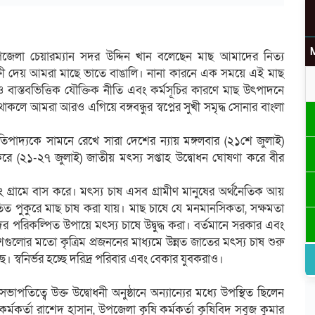
েলা চেয়ারম্যান সদর উদ্দিন খান বলেছেন মাছ আমাদের নিত্য
সাক্ষী দেয় আমরা মাছে ভাতে বাঙালি। নানা কারনে এক সময়ে এই মাছ
ও বাস্তবভিত্তিক যৌক্তিক নীতি এবং কর্মসূচির কারণে মাছ উৎপাদনে
কলে আমরা আরও এগিয়ে বঙ্গবন্ধুর স্বপ্নের সুখী সমৃদ্ধ সোনার বাংলা
রতিপাদ্যকে সামনে রেখে সারা দেশের ন্যায় মঙ্গলবার (২১শে জুলাই)
ে (২১-২৭ জুলাই) জাতীয় মৎস্য সপ্তাহ উদ্বোধন ঘোষণা করে বীর
গ্রামে বাস করে। মৎস্য চাষ এসব গ্রামীণ মানুষের অর্থনৈতিক আয়
ত পুকুরে মাছ চাষ করা যায়। মাছ চাষে যে মনমানসিকতা, সক্ষমতা
 পরিকল্পিত উপায়ে মৎস্য চাষে উদ্বুদ্ধ করা। বর্তমানে সরকার এবং
শগুলোর মতো কৃত্রিম প্রজননের মাধ্যমে উন্নত জাতের মৎস্য চাষ শুরু
 স্বনির্ভর হচ্ছে দরিদ্র পরিবার এবং বেকার যুবকরাও।
তিত্বে উক্ত উদ্বোধনী অনুষ্ঠানে অন্যান্যের মধ্যে উপস্থিত ছিলেন
মকর্তা রাশেদ হাসান, উপজেলা কৃষি কর্মকর্তা কৃষিবিদ সবুজ কুমার