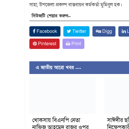
সাহা, উপজেলা প্রকল্প বাস্তবায়ন কর্মকর্তা মুমিনুল হক।
নিউজটি শেয়ার করুন..
Facebook
Twitter
Digg
L
Pinterest
Print
এ জাতীয় আরো খবর ....
খোকসায় বিএনপি নেতা
সাঈদীর ছ
নাফিজ আহমেদ রাজুর ওপর
নিক্ষেপকার