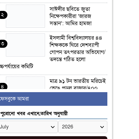
সাঈদীর ছবিতে জুতা
২
নিক্ষেপকারীরা ‘জারজ
সন্তান’: আমির হামজা
ইসলামী বিশ্ববিদ্যালয়র ৪৪
৩
শিক্ষককে ঘিরে দেশব্যাপী
গোপন তৎপরতার অভিযোগ/
তদন্তে গঠিত হলো
চ্চপর্যায়ের কমিটি
মাত্র ৯১ টন ভারতীয় মরিচেই
৪
ভেঙে পড়ল বাজার/৪০০
টাকা কেজি দাম কে ধরে
ফেসবুকে আমরা
েখেছিল?
পুরোনো খবর এখানে,তারিখ অনুযায়ী
জুলাই আন্দোলন ছিল
৫
সম্মিলিত, লক্ষ্য হওয়া উচিত
ঐক্য ও রাষ্ট্রগঠন