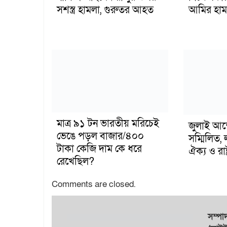
সশস্ত্র হামলা, গুরুতর আহত
আমির হাম
মাত্র ৯১ টন ভারতীয় মরিচেই
জুলাই আন
ভেঙে পড়ল বাজার/৪০০
সম্মিলিত, 
টাকা কেজি দাম কে ধরে
ঐক্য ও রাষ্
রেখেছিল?
Comments are closed.
সম্প