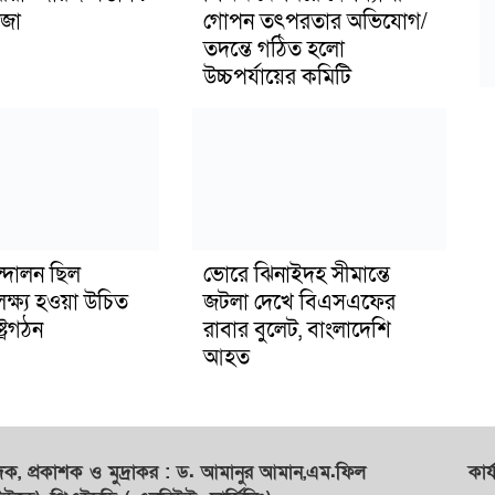
জা
গোপন তৎপরতার অভিযোগ/
তদন্তে গঠিত হলো
উচ্চপর্যায়ের কমিটি
্দোলন ছিল
ভোরে ঝিনাইদহ সীমান্তে
লক্ষ্য হওয়া উচিত
জটলা দেখে বিএসএফের
ট্রগঠন
রাবার বুলেট, বাংলাদেশি
আহত
াদক,
প্রকাশক
ও
মুদ্রাকর
: ড. আমানুর আমান,
এম.ফিল
কার্