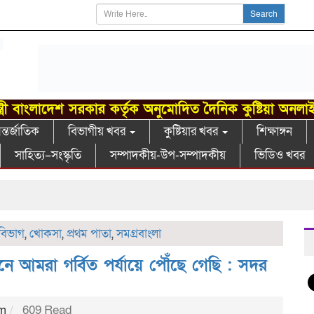
Search
্ত্রী বাংলাদেশ সরকার কর্তৃক অনুমোদিত দৈনিক কুষ্টিয়া অনলা
্তর্জাতিক
বিভাগীয় খবর
কুষ্টিয়ার খবর
শিক্ষাঙ্গন
সাহিত্য–সংস্কৃতি
সম্পাদকীয়-উপ-সম্পাদকীয়
ভিডিও খবর
 বিভাগ
,
খোকসা
,
প্রথম পাতা
,
সমগ্রবাংলা
 আমরা গর্বিত পর্যায়ে পৌঁছে গেছি : সদর
am
609 Read