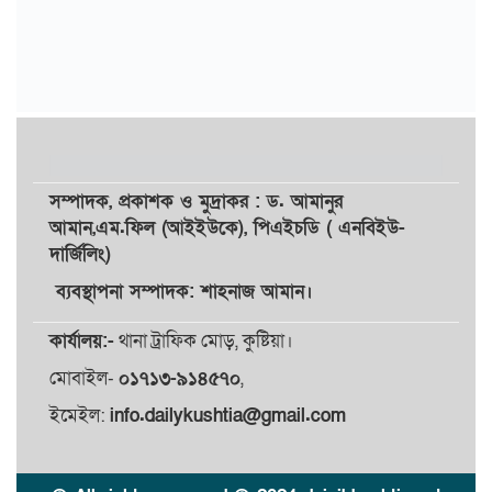
সম্পাদক,
প্রকাশক
ও
মুদ্রাকর
: ড. আমানুর
আমান,
এম.ফিল (আইইউকে), পিএইচডি ( এনবিইউ-
দার্জিলিং)
ব্যবস্থাপনা সম্পাদক: শাহনাজ আমান।
কার্যালয়:-
থানা ট্রাফিক মোড়, কুষ্টিয়া।
মোবাইল-
০১৭১৩-৯১৪৫৭০
,
ইমেইল:
info.dailykushtia@gmail.com