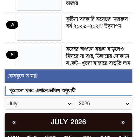
হাজার
কুষ্টিয়া সরকারি কলেজে ‘নজরুল
৩
বর্ষ ২০২৬–২০২৭’ উদ্‌যাপন
বরেন্দ্র অঞ্চলে বরাদ্দ বাড়লেও
৪
মিলছে না সার, ডিলারের দোকানে
সংকট—খুচরা বাজারে বাড়তি দাম
ফেসবুকে আমরা
গাংনীতে মাটি খুঁড়তেই মিলল ১০
৫
ল্যান্ডমাইন, ৫ টুলবক্স; এলাকায়
পুরোনো খবর এখানে,তারিখ অনুযায়ী
চাঞ্চল্য
গাংনী সীমান্তে নারী-পুরুষসহ ৫
৬
জনকে পুশইনের চেষ্টা
JULY 2026
«
»
বিএসএফের, বিজিবির প্রতিরোধে
ব্যর্থ