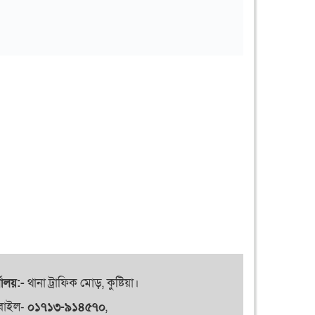
যালয়:-
থানা ট্রাফিক মোড়, কুষ্টিয়া।
বাইল-
০১৭১৩-৯১৪৫৭০
,