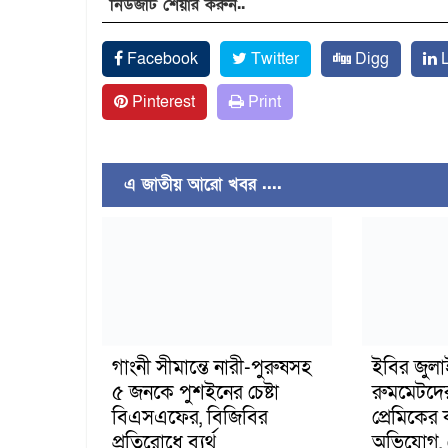
নিউজটি শেয়ার করুন..
Facebook
Twitter
Digg
L
Pinterest
Print
এ জাতীয় আরো খবর ....
গাংনী সীমান্তে নারী-পুরুষসহ
ইবির জুল
৫ জনকে পুশইনের চেষ্টা
রুমমেটদে
বিএসএফের, বিজিবির
প্রেমিকের
প্রতিরোধে ব্যর্থ
অভিযোগ, 