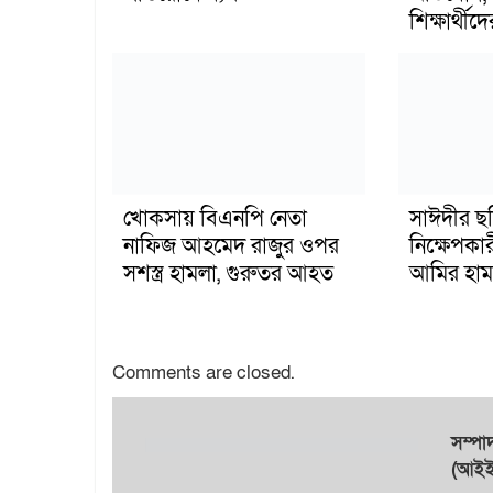
শিক্ষার্থীদে
খোকসায় বিএনপি নেতা
সাঈদীর ছ
নাফিজ আহমেদ রাজুর ওপর
নিক্ষেপকার
সশস্ত্র হামলা, গুরুতর আহত
আমির হাম
Comments are closed.
সম্প
(আইইউ