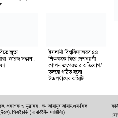
র
বিতে জুতা
ইসলামী বিশ্ববিদ্যালয়র ৪৪
ীরা ‘জারজ সন্তান’:
শিক্ষককে ঘিরে দেশব্যাপী
জা
গোপন তৎপরতার অভিযোগ/
তদন্তে গঠিত হলো
উচ্চপর্যায়ের কমিটি
াদক,
প্রকাশক
ও
মুদ্রাকর
: ড. আমানুর আমান,
এম.ফিল
কার্
কে), পিএইচডি ( এনবিইউ- দার্জিলিং)
মো