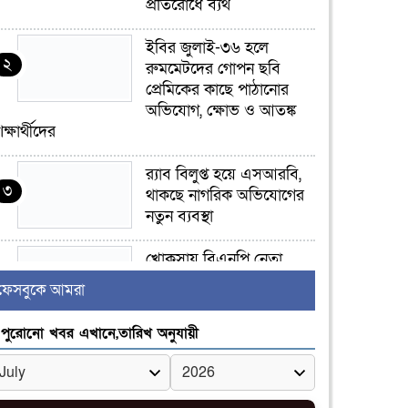
প্রতিরোধে ব্যর্থ
ইবির জুলাই-৩৬ হলে
২
রুমমেটদের গোপন ছবি
প্রেমিকের কাছে পাঠানোর
অভিযোগ, ক্ষোভ ও আতঙ্ক
িক্ষার্থীদের
র‍্যাব বিলুপ্ত হয়ে এসআরবি,
৩
থাকছে নাগরিক অভিযোগের
নতুন ব্যবস্থা
খোকসায় বিএনপি নেতা
৪
নাফিজ আহমেদ রাজুর ওপর
ফেসবুকে আমরা
সশস্ত্র হামলা, গুরুতর আহত
পুরোনো খবর এখানে,তারিখ অনুযায়ী
সাঈদীর ছবিতে জুতা
৫
নিক্ষেপকারীরা ‘জারজ
সন্তান’: আমির হামজা