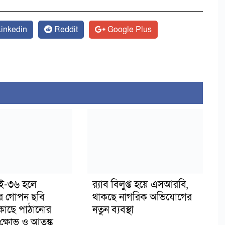
inkedin
Reddit
Google Plus
াই-৩৬ হলে
র‍্যাব বিলুপ্ত হয়ে এসআরবি,
র গোপন ছবি
থাকছে নাগরিক অভিযোগের
 কাছে পাঠানোর
নতুন ব্যবস্থা
ক্ষোভ ও আতঙ্ক