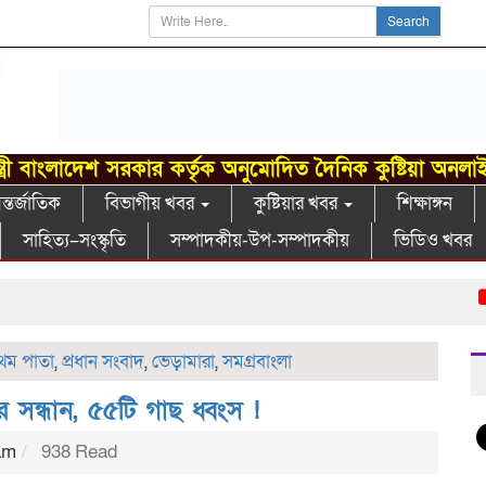
Search
্ত্রী বাংলাদেশ সরকার কর্তৃক অনুমোদিত দৈনিক কুষ্টিয়া অনলা
্তর্জাতিক
বিভাগীয় খবর
কুষ্টিয়ার খবর
শিক্ষাঙ্গন
সাহিত্য–সংস্কৃতি
সম্পাদকীয়-উপ-সম্পাদকীয়
ভিডিও খবর
গাং
রথম পাতা
,
প্রধান সংবাদ
,
ভেড়ামারা
,
সমগ্রবাংলা
র সন্ধান, ৫৫টি গাছ ধ্বংস !
am
938 Read