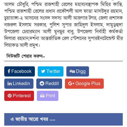
আলম চৌধুরি, পশ্চিম রাজশাহী রেলের মহাব্যবস্থাপক মিহির কান্তি,
পশ্চিম রাজশাহী রেলের প্রধান প্রকৌশলী আল ফাত্তা মাসউদুর রহমান,
চুয়াডাঙ্গা-২ আসনের সংসদ সদস্য আলী আজগার টগর, জেলা প্রশাসক
নজরুল ইসলাম সরকার, পুলিশ সুপার জাহিদুল ইসলাম, দামুড়হুদা
উপজেলা চেয়ারম্যান আলী মুনছুর বাবু, উপজেলা নির্বাহী কর্মকর্তা
দিলারা রহমান,দর্শনা আন্তর্জাতিক রেল স্টেশনের সুপারইনটেন্ডেন্ট মীর
লিয়াকত আলী প্রমুখ।
নিউজটি শেয়ার করুন..
Facebook
Twitter
Digg
Linkedin
Reddit
Google Plus
Pinterest
Print
এ জাতীয় আরো খবর ....