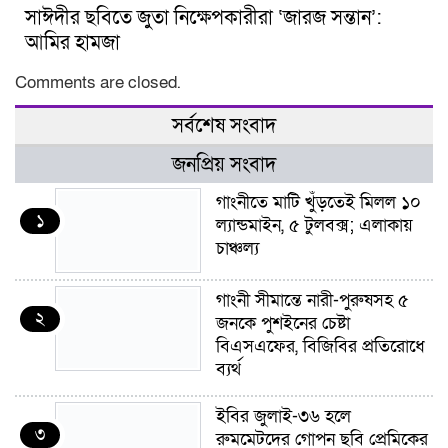
সাঈদীর ছবিতে জুতা নিক্ষেপকারীরা ‘জারজ সন্তান’:
আমির হামজা
Comments are closed.
সর্বশেষ সংবাদ
জনপ্রিয় সংবাদ
গাংনীতে মাটি খুঁড়তেই মিলল ১০
১
ল্যান্ডমাইন, ৫ টুলবক্স; এলাকায়
চাঞ্চল্য
গাংনী সীমান্তে নারী-পুরুষসহ ৫
২
জনকে পুশইনের চেষ্টা
বিএসএফের, বিজিবির প্রতিরোধে
ব্যর্থ
ইবির জুলাই-৩৬ হলে
৩
রুমমেটদের গোপন ছবি প্রেমিকের