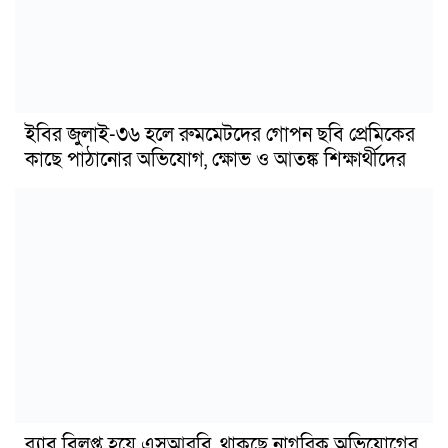
ইবির জুলাই-৩৬ হলে রুমমেটদের গোপন ছবি প্রেমিকের
কাছে পাঠানোর অভিযোগ, ক্ষোভ ও আতঙ্ক শিক্ষার্থীদের
র‍্যাব বিলুপ্ত হয়ে এসআরবি, থাকছে নাগরিক অভিযোগের