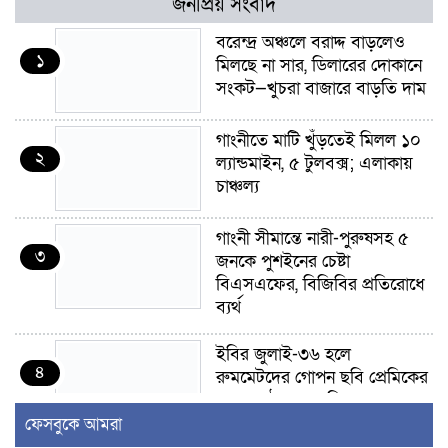
জনপ্রিয় সংবাদ
বরেন্দ্র অঞ্চলে বরাদ্দ বাড়লেও
১
মিলছে না সার, ডিলারের দোকানে
সংকট—খুচরা বাজারে বাড়তি দাম
গাংনীতে মাটি খুঁড়তেই মিলল ১০
২
ল্যান্ডমাইন, ৫ টুলবক্স; এলাকায়
চাঞ্চল্য
গাংনী সীমান্তে নারী-পুরুষসহ ৫
৩
জনকে পুশইনের চেষ্টা
বিএসএফের, বিজিবির প্রতিরোধে
ব্যর্থ
ইবির জুলাই-৩৬ হলে
৪
রুমমেটদের গোপন ছবি প্রেমিকের
কাছে পাঠানোর অভিযোগ, ক্ষোভ
ও আতঙ্ক শিক্ষার্থীদের
ফেসবুকে আমরা