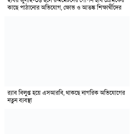
ইবির জুলাই-৩৬ হলে রুমমেটদের গোপন ছবি প্রেমিকের
কাছে পাঠানোর অভিযোগ, ক্ষোভ ও আতঙ্ক শিক্ষার্থীদের
র‍্যাব বিলুপ্ত হয়ে এসআরবি, থাকছে নাগরিক অভিযোগের
নতুন ব্যবস্থা