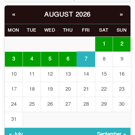
ভোরে ঝিনাইদহ সীমান্তে জটলা
৬
দেখে বিএসএফের রাবার বুলেট,
AUGUST 2026
«
»
বাংলাদেশি আহত
MON
TUE
WED
THU
FRI
SAT
SUN
চুয়াডাঙ্গা/ প্রথম স্ত্রীকে নিয়ে
৭
মালয়েশিয়ায়, দ্বিতীয় স্ত্রী
1
2
বুলডোজার দিয়ে ভাঙলো স্বামীর
বাড়ি
7
3
4
5
6
8
9
প্রথমবারের মতো এমপিওভুক্ত
10
11
12
13
14
15
16
৮
শিক্ষকদের বদলি কার্যক্রম চালু
17
18
19
20
21
22
23
গবেষণার আগে গবেষণার ভিত্তি:
24
25
26
27
28
29
30
৯
বিশ্ববিদ্যালয় কি প্রস্তুত?
31
ইসলামী বিশ্ববিদ্যালয়ে
« July
September »
১০