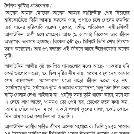
দৈনিক কুষ্টিয়া প্রতিবেদক /
‘আছেন আমার মোক্তার আছেন আমার ব্যারিস্টার’ শেষ বিচারের
হাইকোর্টেতে তিনি আমায় করবেন পার, ওপাওে চলে গেলেন জনপ্রিয়
এই গানের সৃষ্টিকারি বরেণ্য সুরকার, সঙ্গীত পরিচালক, সঙ্গীতশিল্পী
আলাউদ্দিন আলী চলে গেছেন। আজ (৯ আগস্ট) বিকেলে তার জীবন
অধ্যায়ের অবসান হয়েছে। বিকেল ৫টা ৫০ মিনিটে তিনি শেষ নিঃশ্বাস
ত্যাগ করেছেন। তার ৬৭ বছরের এই জীবনে আছে উল্লেখযোগ্য অনেক
সৃষ্টি।
আলাউদ্দিন আলীর সৃষ্ট জনপ্রিয় গানগুলোর মধ্যে আছে- ‘একবার যদি
কেউ ভালোবাসতো’, ‘যে ছিল দৃষ্টির সীমানায়’, ‘প্রথম বাংলাদেশ আমার
শেষ বাংলাদেশ’, ‘ভালোবাসা যতো বড়ো জীবন ততো বড় নয়’,
‘সূর্যোদয়ে তুমি, সূর্যাস্তেও তুমি ও আমার বাংলাদেশ’, ‘বন্ধু তিন দিন তোর
বাড়ি গেলাম দেখা পাইলাম না’, ‘যেটুকু সময় তুমি থাকো কাছে, মনে হয়
এ দেহে প্রাণ আছে’, ‘এমনও তো প্রেম হয়, চোখের জলে কথা কয়’,
‘আমায় গেঁথে দাওনা মাগো, একটা পলাশ ফুলের মালা’, ‘কেউ কোনো
দিন আমারে তো কথা দিল না’ ইত্যাদি।
আলাউদ্দিন আলীর সঙ্গীত জীবন অনেক সংগ্রামের। তিনি ১৯৫২ সালের
২৪ ডিসেম্বর মুন্সীগঞ্জের টংগিবাড়ী থানার বাঁশবাড়ী গ্রামের এক সম্ভ্রান্ত