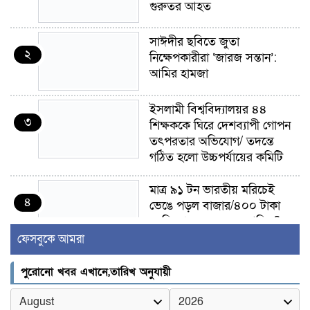
গুরুতর আহত
সাঈদীর ছবিতে জুতা
২
নিক্ষেপকারীরা ‘জারজ সন্তান’:
আমির হামজা
ইসলামী বিশ্ববিদ্যালয়র ৪৪
৩
শিক্ষককে ঘিরে দেশব্যাপী গোপন
তৎপরতার অভিযোগ/ তদন্তে
গঠিত হলো উচ্চপর্যায়ের কমিটি
মাত্র ৯১ টন ভারতীয় মরিচেই
৪
ভেঙে পড়ল বাজার/৪০০ টাকা
কেজি দাম কে ধরে রেখেছিল?
ফেসবুকে আমরা
জুলাই আন্দোলন ছিল সম্মিলিত,
৫
লক্ষ্য হওয়া উচিত ঐক্য ও
পুরোনো খবর এখানে,তারিখ অনুযায়ী
রাষ্ট্রগঠন