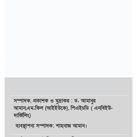
সম্পাদক,
প্রকাশক
ও
মুদ্রাকর
: ড. আমানুর
আমান,
এম.ফিল (আইইউকে), পিএইচডি ( এনবিইউ-
দার্জিলিং)
ব্যবস্থাপনা সম্পাদক: শাহনাজ আমান।