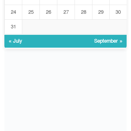
24
25
26
27
28
29
30
জুলাই আন্দোলন ছিল সম্মিলিত,
৯
লক্ষ্য হওয়া উচিত ঐক্য ও
রাষ্ট্রগঠন
31
« July
September »
ভোরে ঝিনাইদহ সীমান্তে জটলা
১০
দেখে বিএসএফের রাবার বুলেট,
বাংলাদেশি আহত