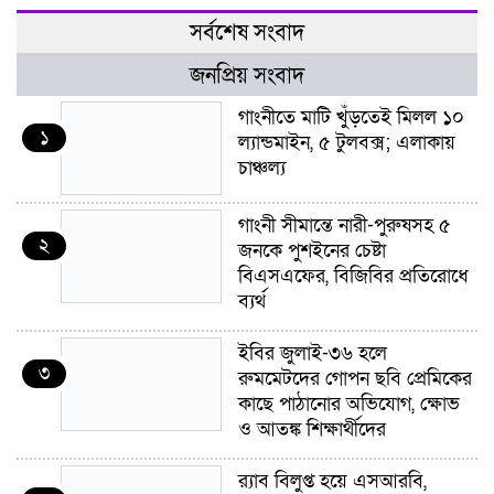
সর্বশেষ সংবাদ
জনপ্রিয় সংবাদ
গাংনীতে মাটি খুঁড়তেই মিলল ১০
১
ল্যান্ডমাইন, ৫ টুলবক্স; এলাকায়
চাঞ্চল্য
গাংনী সীমান্তে নারী-পুরুষসহ ৫
২
জনকে পুশইনের চেষ্টা
বিএসএফের, বিজিবির প্রতিরোধে
ব্যর্থ
ইবির জুলাই-৩৬ হলে
৩
রুমমেটদের গোপন ছবি প্রেমিকের
কাছে পাঠানোর অভিযোগ, ক্ষোভ
ও আতঙ্ক শিক্ষার্থীদের
র‍্যাব বিলুপ্ত হয়ে এসআরবি,