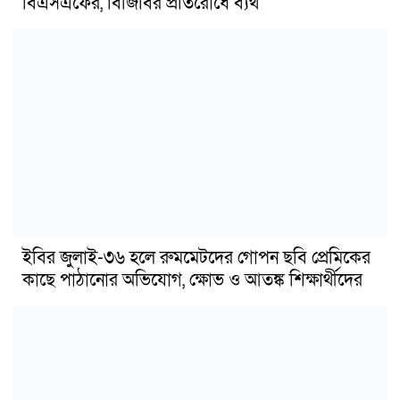
বিএসএফের, বিজিবির প্রতিরোধে ব্যর্থ
ইবির জুলাই-৩৬ হলে রুমমেটদের গোপন ছবি প্রেমিকের
কাছে পাঠানোর অভিযোগ, ক্ষোভ ও আতঙ্ক শিক্ষার্থীদের