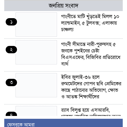
জনপ্রিয় সংবাদ
গাংনীতে মাটি খুঁড়তেই মিলল ১০
১
ল্যান্ডমাইন, ৫ টুলবক্স; এলাকায়
চাঞ্চল্য
গাংনী সীমান্তে নারী-পুরুষসহ ৫
২
জনকে পুশইনের চেষ্টা
বিএসএফের, বিজিবির প্রতিরোধে
ব্যর্থ
ইবির জুলাই-৩৬ হলে
৩
রুমমেটদের গোপন ছবি প্রেমিকের
কাছে পাঠানোর অভিযোগ, ক্ষোভ
ও আতঙ্ক শিক্ষার্থীদের
র‍্যাব বিলুপ্ত হয়ে এসআরবি,
৪
থাকছে নাগরিক অভিযোগের নতুন
ব্যবস্থা
ফেসবুকে আমরা