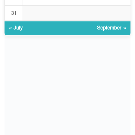
৯
লক্ষ্য হওয়া উচিত ঐক্য ও
রাষ্ট্রগঠন
31
« July
September »
ভোরে ঝিনাইদহ সীমান্তে জটলা
১০
দেখে বিএসএফের রাবার বুলেট,
বাংলাদেশি আহত