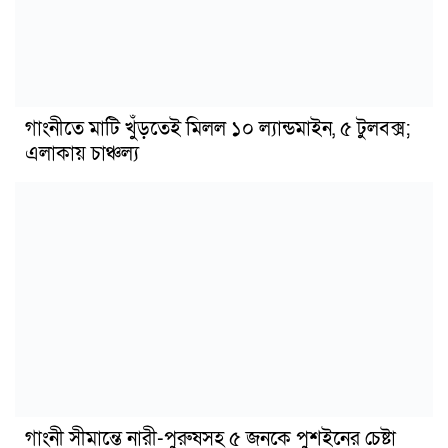
গাংনীতে মাটি খুঁড়তেই মিলল ১০ ল্যান্ডমাইন, ৫ টুলবক্স;
এলাকায় চাঞ্চল্য
গাংনী সীমান্তে নারী-পুরুষসহ ৫ জনকে পুশইনের চেষ্টা