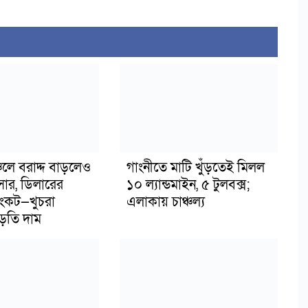
র
ঞ্চলে বরাদ্দ বাড়লেও
গাংনীতে মাটি খুঁড়তেই মিলল
সার, ডিলারের
১০ ল্যান্ডমাইন, ৫ টুলবক্স;
ংকট—খুচরা
এলাকায় চাঞ্চল্য
াড়তি দাম