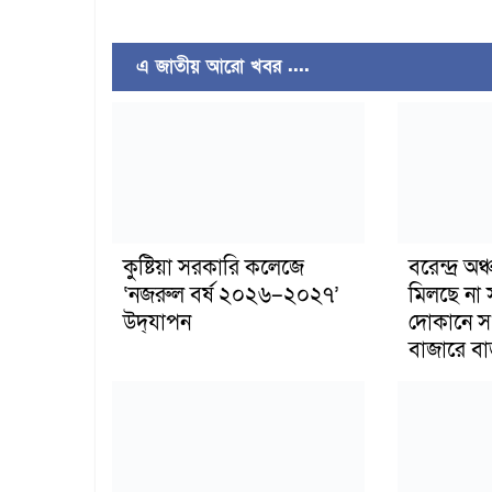
এ জাতীয় আরো খবর ....
কুষ্টিয়া সরকারি কলেজে
বরেন্দ্র অ
‘নজরুল বর্ষ ২০২৬–২০২৭’
মিলছে না 
উদ্‌যাপন
দোকানে স
বাজারে ব