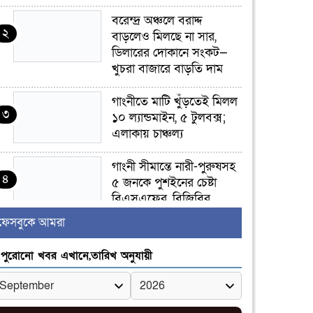
বরেন্দ্র অঞ্চলে বরাদ্দ
২
বাড়লেও মিলছে না সার,
ডিলারের দোকানে সংকট—
খুচরা বাজারে বাড়তি দাম
গাংনীতে মাটি খুঁড়তেই মিলল
৩
১০ ল্যান্ডমাইন, ৫ টুলবক্স;
এলাকায় চাঞ্চল্য
গাংনী সীমান্তে নারী-পুরুষসহ
৪
৫ জনকে পুশইনের চেষ্টা
বিএসএফের, বিজিবির
প্রতিরোধে ব্যর্থ
ফেসবুকে আমরা
ইবির জুলাই-৩৬ হলে
পুরোনো খবর এখানে,তারিখ অনুযায়ী
৫
রুমমেটদের গোপন ছবি
প্রেমিকের কাছে পাঠানোর
অভিযোগ, ক্ষোভ ও আতঙ্ক
িক্ষার্থীদের