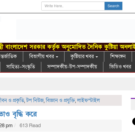
Search
্ত্রী বাংলাদেশ সরকার কর্তৃক অনুমোদিত দৈনিক কুষ্টিয়া অনলা
্তর্জাতিক
বিভাগীয় খবর
কুষ্টিয়ার খবর
শিক্ষাঙ্গন
সাহিত্য–সংস্কৃতি
সম্পাদকীয়-উপ-সম্পাদকীয়
ভিডিও খবর
ীবন ও প্রকৃতি
,
টপ নিউজ
,
বিজ্ঞান ও প্রযুক্তি
,
লাইফস্টাইল
াও বৃদ্ধি করে
:28 pm
613 Read