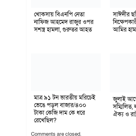
খোকসায় বিএনপি নেতা
সাঈদীর ছ
নাফিজ আহমেদ রাজুর ওপর
নিক্ষেপকার
সশস্ত্র হামলা, গুরুতর আহত
আমির হাম
মাত্র ৯১ টন ভারতীয় মরিচেই
জুলাই আন
ভেঙে পড়ল বাজার/৪০০
সম্মিলিত, 
টাকা কেজি দাম কে ধরে
ঐক্য ও রাষ্
রেখেছিল?
Comments are closed.