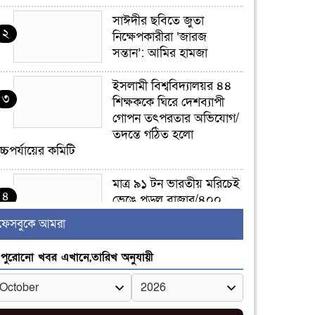
সাঈদীর ছবিতে জুতা
২
নিক্ষেপকারীরা ‘জারজ
সন্তান’: আমির হামজা
ইসলামী বিশ্ববিদ্যালয়র ৪৪
৩
শিক্ষককে ঘিরে দেশব্যাপী
গোপন তৎপরতার অভিযোগ/
তদন্তে গঠিত হলো
চ্চপর্যায়ের কমিটি
মাত্র ৯১ টন ভারতীয় মরিচেই
৪
ভেঙে পড়ল বাজার/৪০০
টাকা কেজি দাম কে ধরে
ফেসবুকে আমরা
েখেছিল?
পুরোনো খবর এখানে,তারিখ অনুযায়ী
জুলাই আন্দোলন ছিল
৫
সম্মিলিত, লক্ষ্য হওয়া উচিত
ঐক্য ও রাষ্ট্রগঠন