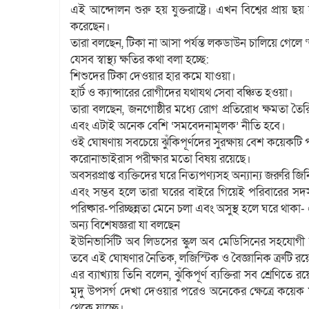
এই আন্দোলন শুরু হয় যুক্তরাষ্ট্রে। এখন বিশ্বের প্রায় 
করেছেন।
তারা বলছেন, টিকা না আসা পর্যন্ত লকডাউন চালিয়ে গেলে ‘অপ
যেসব স্বাস্থ্য ক্ষতির কথা বলা হচ্ছে:
শিশুদের টিকা দেওয়ার হার কমে যাওয়া।
হার্ট ও ক্যান্সারের রোগীদের যথাযথ সেবা বঞ্চিত হওয়া।
তারা বলছেন, জনগোষ্ঠীর মধ্যে রোগ প্রতিরোধ ক্ষমতা তৈরি 
এবং এটাই অনেক বেশি ‘সমবেদনামূলক’ নীতি হবে।
ওই ঘোষণায় সবচেয়ে ঝুঁকিপূর্ণদের সুরক্ষায় বেশ কয়েকটি 
করোনাভাইরাস পরীক্ষার মতো বিষয় রয়েছে।
অবসরপ্রাপ্ত ব্যক্তিদের ঘরে নিত্যপণ্যসহ অন্যান্য জরুরি 
এবং সম্ভব হলে তারা ঘরের বাইরে গিয়েই পরিবারের সদস
পরিষ্কার-পরিচ্ছন্নতা মেনে চলা এবং অসুস্থ হলে ঘরে থা
অন্য বিশেষজ্ঞরা যা বলছেন
ইউনিভার্সিটি অব লিডসের স্কুল অব মেডিসিনের সহযোগী অ
তবে এই ঘোষণার নৈতিক, লজিস্টিক ও বৈজ্ঞানিক ত্রুটি রয়
এর ব্যাখ্যায় তিনি বলেন, ঝুঁকিপূর্ণ ব্যক্তিরা সব শ্রেণি
মৃদু উপসর্গ দেখা দেওয়ার পরেও অনেকের ক্ষেত্রে কয়েক 
থেকে যাচ্ছে।