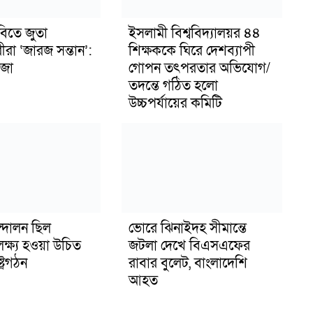
বিতে জুতা
ইসলামী বিশ্ববিদ্যালয়র ৪৪
ীরা ‘জারজ সন্তান’:
শিক্ষককে ঘিরে দেশব্যাপী
জা
গোপন তৎপরতার অভিযোগ/
তদন্তে গঠিত হলো
উচ্চপর্যায়ের কমিটি
্দোলন ছিল
ভোরে ঝিনাইদহ সীমান্তে
লক্ষ্য হওয়া উচিত
জটলা দেখে বিএসএফের
ট্রগঠন
রাবার বুলেট, বাংলাদেশি
আহত