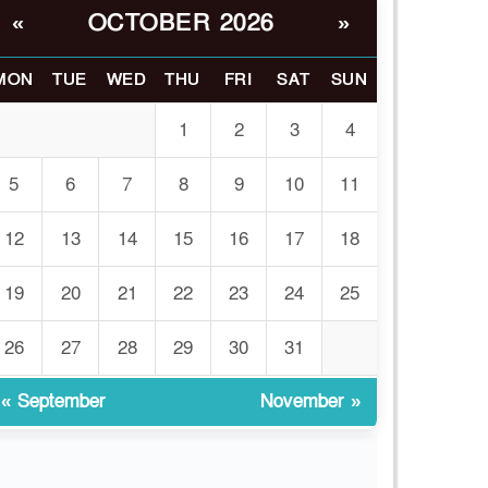
OCTOBER 2026
«
»
ভোরে ঝিনাইদহ সীমান্তে
৬
জটলা দেখে বিএসএফের
রাবার বুলেট, বাংলাদেশি
MON
TUE
WED
THU
FRI
SAT
SUN
আহত
1
2
3
4
চুয়াডাঙ্গা/ প্রথম স্ত্রীকে নিয়ে
৭
মালয়েশিয়ায়, দ্বিতীয় স্ত্রী
5
6
7
8
9
10
11
বুলডোজার দিয়ে ভাঙলো
স্বামীর বাড়ি
12
13
14
15
16
17
18
প্রথমবারের মতো
19
20
21
22
23
24
25
৮
এমপিওভুক্ত শিক্ষকদের
বদলি কার্যক্রম চালু
26
27
28
29
30
31
গবেষণার আগে গবেষণার
৯
« September
November »
ভিত্তি: বিশ্ববিদ্যালয় কি
প্রস্তুত?
ইসলামী বিশ্ববিদ্যালয়ে