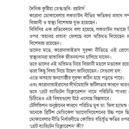
দৈনিক কুষ্টিয়া ডেস্ক/ছবি- রয়টার্স
করোনা মোকাবেলায় লকডাউন নীতির ক্ষতিকর প্রভাব সম্পর
বিজ্ঞানী ও স্বাস্থ্য বিশেষজ্ঞ যুক্ত হয়েছেন।
বিবিসির এক প্রতিবেদনে বলা হয়েছে, লকডাউন সমাজে বিরূ
ওপর ‘ভয়াবহ প্রভাব’ ফেলছে বলে অভিমত দিয়েছেন প্রা
বিশেষজ্ঞ রয়েছেন।
তাদের মতে, করোনাভাইরাস সুরক্ষা নীতিতে এই রোগে 
স্বাস্থ্যবানরা স্বাভাবিক জীবনযাপন চালিয়ে যাবেন।
তবে তাদের এই অভিমত নিয়ে বিজ্ঞানী মহলে মতভেদ রয়েছে
তারা কিছু বিষয় নিয়ে উদ্বেগ জানিয়েছেন। সেগুলো হল:
এতে অসহায় জনগোষ্ঠীর সুরক্ষা কঠিন হয়ে পড়তে পারে।
এবং করোনাভাইরাসের দীর্ঘমেয়াদি জটিলতার কারণে আরও
তবে ‘গ্রেট ব্যারিংটন ডিক্লারেশন’ নামে পরিচিতি পাও
চিঠিতেও এই বিষয়গুলো উঠে এসেছে ভিন্নভাবে।
টেলিভিশন অনুষ্ঠানের কারণে পরিচিত মুখ ডা. ফিল হ্যামন্ড
অনেকে ব্রিটিশ মেডিকেল অ্যাসোসিয়েশনের উচ্চ পদে ছিলেন
মোকাবেলার নীতি নির্ধারণীতে কোভিড বহির্ভূত ক্ষতির ওপর য
‘গ্রেট ব্যারিংটন ডিক্লারেশন’ কী?