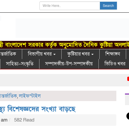
Search
্ত্রী বাংলাদেশ সরকার কর্তৃক অনুমোদিত দৈনিক কুষ্টিয়া অনলা
্তর্জাতিক
বিভাগীয় খবর
কুষ্টিয়ার খবর
শিক্ষাঙ্গন
সাহিত্য–সংস্কৃতি
সম্পাদকীয়-উপ-সম্পাদকীয়
ভিডিও খবর
খোক
ন্তর্জাতিক
,
লাইফস্টাইল
থ্য বিশেষজ্ঞদের সংখ্যা বাড়ছে
3 am
582 Read