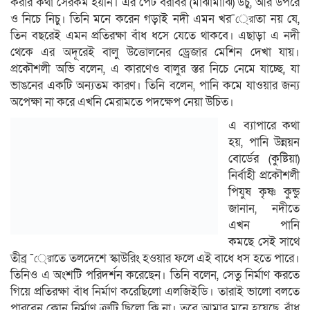
করার কথা সেরকম হয়নি। এর পেট বরাবর (মাঝামাঝি) উচু, আর উপরে
ও নিচে নিচু। তিনি মনে করেন গড়াই নদী এমন খর¯্রােতা নয় যে,
তিন বছরেই এমন প্রতিরক্ষা বাঁধ ধসে যেতে থাকবে। এছাড়া এ নদী
থেকে এর অদূরেই বালু উত্তোলনের ড্রেজার মেশিন দেখা যায়।
প্রকৌশলী অভি বলেন, এ কারণেও বালুর স্তর নিচে নেমে যাচ্ছে, যা
ভাঙনের একটি অন্যতম কারণ। তিনি বলেন, পানি কমে যাওয়ার জন্য
অপেক্ষা না করে এখনি মেরামতে পদক্ষেপ নেয়া উচিত।
এ ব্যাপারে কথা
হয়, পানি উন্নয়ন
বোর্ডের (কুষ্টিয়া)
নির্বাহী প্রকৌশলী
পিযুষ কৃষ্ণ কুন্ডু
জানান, নদীতে
এখন পানি
কমছে সেই সাথে
তীব্র ¯্রােতে তলদেশে স্কাউরিং হওয়ার ফলে এই বাধে ধস হতে পারে।
তিনিও এ অংশটি পরিদর্শন করেছেন। তিনি বলেন, সেতু নির্মাণ করতে
গিয়ে প্রতিরক্ষা বাঁধ নির্মাণ করেছিলো এলজিইডি। তারাই ভালো বলতে
পারবেন কোন নির্মাণ ত্রুটি ছিলো কি না। তবে আমার মনে হয়েছে, বাঁধ