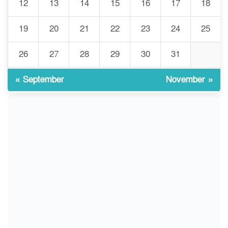
12
13
14
15
16
17
18
৮
শিক্ষকদের বদলি কার্যক্রম চালু
19
20
21
22
23
24
25
গবেষণার আগে গবেষণার ভিত্তি:
26
27
28
29
30
31
৯
বিশ্ববিদ্যালয় কি প্রস্তুত?
« September
November »
ইসলামী বিশ্ববিদ্যালয়ে
১০
ওরিয়েন্টেশন/ খাদ্যে হতাশার স্বাদ