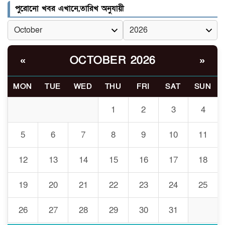
সাঈদীর ছবিতে জুতা
পুরোনো খবর এখানে,তারিখ অনুযায়ী
৫
নিক্ষেপকারীরা ‘জারজ সন্তান’:
আমির হামজা
ইসলামী বিশ্ববিদ্যালয়র ৪৪
OCTOBER 2026
«
»
৬
শিক্ষককে ঘিরে দেশব্যাপী গোপন
তৎপরতার অভিযোগ/ তদন্তে
MON
TUE
WED
THU
FRI
SAT
SUN
গঠিত হলো উচ্চপর্যায়ের কমিটি
1
2
3
4
মাত্র ৯১ টন ভারতীয় মরিচেই
৭
ভেঙে পড়ল বাজার/৪০০ টাকা
5
6
7
8
9
10
11
কেজি দাম কে ধরে রেখেছিল?
12
13
14
15
16
17
18
জুলাই আন্দোলন ছিল সম্মিলিত,
৮
লক্ষ্য হওয়া উচিত ঐক্য ও
19
20
21
22
23
24
25
রাষ্ট্রগঠন
26
27
28
29
30
31
ভোরে ঝিনাইদহ সীমান্তে জটলা
৯
দেখে বিএসএফের রাবার বুলেট,