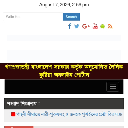
August 7, 2026, 2:56 pm
Search
গণপ্রজাতন্ত্রী বাংলাদেশ সরকার কর্তৃক অনুমোদিত দৈনিক
কুষ্টিয়া অনলাইন পোর্টাল
Toggle
navigat
সংবাদ শিরোনাম :
গাংনী সীমান্তে নারী-পুরুষসহ ৫ জনকে পুশইনের চেষ্টা বিএসএফের, বিজিব