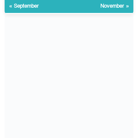
বাংলাদেশি আহত
« September
November »
চুয়াডাঙ্গা/ প্রথম স্ত্রীকে নিয়ে
১০
মালয়েশিয়ায়, দ্বিতীয় স্ত্রী
বুলডোজার দিয়ে ভাঙলো স্বামীর
বাড়ি