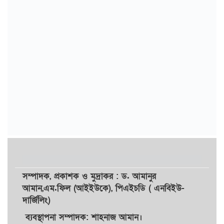
সম্পাদক,
প্রকাশক
ও
মুদ্রাকর
: ড. আমানুর
আমান,
এম.ফিল (আইইউকে), পিএইচডি ( এনবিইউ-
দার্জিলিং)
ব্যবস্থাপনা সম্পাদক: শাহনাজ আমান।