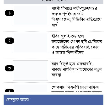
গাংনী সীমান্তে নারী-পুরুষসহ ৫
১
জনকে পুশইনের চেষ্টা
বিএসএফের, বিজিবির প্রতিরোধে
ব্যর্থ
ইবির জুলাই-৩৬ হলে
২
রুমমেটদের গোপন ছবি প্রেমিকের
কাছে পাঠানোর অভিযোগ, ক্ষোভ
ও আতঙ্ক শিক্ষার্থীদের
র‍্যাব বিলুপ্ত হয়ে এসআরবি,
৩
থাকছে নাগরিক অভিযোগের নতুন
ব্যবস্থা
খোকসায় বিএনপি নেতা নাফিজ
৪
আহমেদ রাজুর ওপর সশস্ত্র হামলা,
গুরুতর আহত
ফেসবুকে আমরা