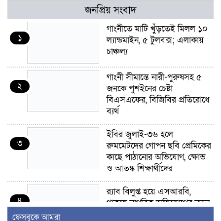
জনপ্রিয় সংবাদ
গাংনীতে মাটি খুঁড়তেই মিলল ১০
১
ল্যান্ডমাইন, ৫ টুলবক্স; এলাকায়
চাঞ্চল্য
গাংনী সীমান্তে নারী-পুরুষসহ ৫
২
জনকে পুশইনের চেষ্টা
বিএসএফের, বিজিবির প্রতিরোধে
ব্যর্থ
ইবির জুলাই-৩৬ হলে
৩
রুমমেটদের গোপন ছবি প্রেমিকের
কাছে পাঠানোর অভিযোগ, ক্ষোভ
ও আতঙ্ক শিক্ষার্থীদের
র‍্যাব বিলুপ্ত হয়ে এসআরবি,
৪
থাকছে নাগরিক অভিযোগের নতুন
ব্যবস্থা
ফেসবুকে আমরা