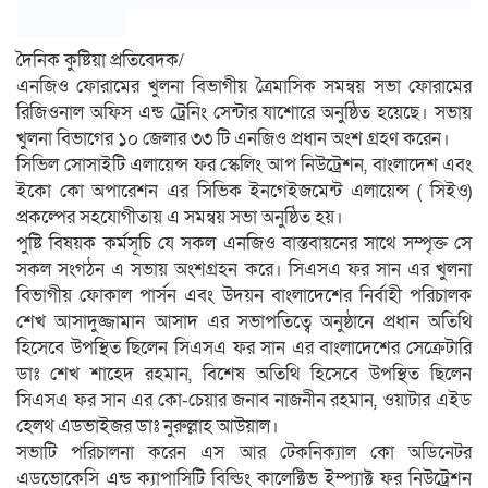
দৈনিক কুষ্টিয়া প্রতিবেদক/
এনজিও ফোরামের খুলনা বিভাগীয় ত্রৈমাসিক সমন্বয় সভা ফোরামের
রিজিওনাল অফিস এন্ড ট্রেনিং সেন্টার যাশোরে অনুষ্ঠিত হয়েছে। সভায়
খুলনা বিভাগের ১০ জেলার ৩৩ টি এনজিও প্রধান অংশ গ্রহণ করেন।
সিভিল সোসাইটি এলায়েন্স ফর স্কেলিং আপ নিউট্রেশন, বাংলাদেশ এবং
ইকো কো অপারেশন এর সিভিক ইনগেইজমেন্ট এলায়েন্স ( সিইও)
প্রকল্পের সহযোগীতায় এ সমন্বয় সভা অনুষ্ঠিত হয়।
পুষ্টি বিষয়ক কর্মসূচি যে সকল এনজিও বাস্তবায়নের সাথে সম্পৃক্ত সে
সকল সংগঠন এ সভায় অংশগ্রহন করে। সিএসএ ফর সান এর খুলনা
বিভাগীয় ফোকাল পার্সন এবং উদয়ন বাংলাদেশের নির্বাহী পরিচালক
শেখ আসাদুজ্জামান আসাদ এর সভাপতিত্বে অনুষ্ঠানে প্রধান অতিথি
হিসেবে উপস্থিত ছিলেন সিএসএ ফর সান এর বাংলাদেশের সেক্রেটারি
ডাঃ শেখ শাহেদ রহমান, বিশেষ অতিথি হিসেবে উপস্থিত ছিলেন
সিএসএ ফর সান এর কো-চেয়ার জনাব নাজনীন রহমান, ওয়াটার এইড
হেলথ এডভাইজর ডাঃ নুরুল্লাহ আউয়াল।
সভাটি পরিচালনা করেন এস আর টেকনিক্যাল কো অডিনেটর
এডভোকেসি এন্ড ক্যাপাসিটি বিল্ডিং কালেক্টিভ ইম্প্যাক্ট ফর নিউট্রেশন