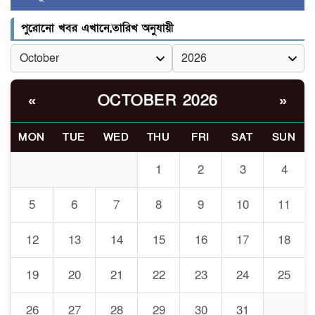
খোকসায় বিএনপি নেতা নাফিজ
পুরোনো খবর এখানে,তারিখ অনুযায়ী
৫
আহমেদ রাজুর ওপর সশস্ত্র হামলা,
গুরুতর আহত
সাঈদীর ছবিতে জুতা
OCTOBER 2026
«
»
৬
নিক্ষেপকারীরা ‘জারজ সন্তান’:
আমির হামজা
MON
TUE
WED
THU
FRI
SAT
SUN
ইসলামী বিশ্ববিদ্যালয়র ৪৪
1
2
3
4
৭
শিক্ষককে ঘিরে দেশব্যাপী গোপন
তৎপরতার অভিযোগ/ তদন্তে
5
6
7
8
9
10
11
গঠিত হলো উচ্চপর্যায়ের কমিটি
12
13
14
15
16
17
18
মাত্র ৯১ টন ভারতীয় মরিচেই
৮
ভেঙে পড়ল বাজার/৪০০ টাকা
19
20
21
22
23
24
25
কেজি দাম কে ধরে রেখেছিল?
26
27
28
29
30
31
জুলাই আন্দোলন ছিল সম্মিলিত,