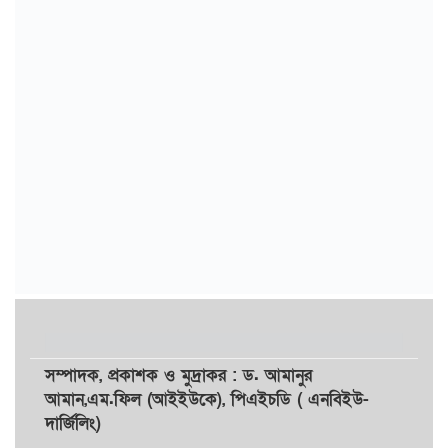
সম্পাদক,
প্রকাশক
ও
মুদ্রাকর
: ড. আমানুর
আমান,
এম.ফিল (আইইউকে), পিএইচডি ( এনবিইউ-
দার্জিলিং)