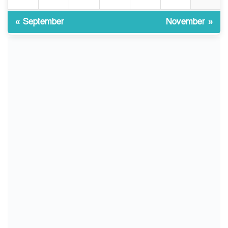
৯
লক্ষ্য হওয়া উচিত ঐক্য ও
রাষ্ট্রগঠন
« September
November »
ভোরে ঝিনাইদহ সীমান্তে জটলা
১০
দেখে বিএসএফের রাবার বুলেট,
বাংলাদেশি আহত