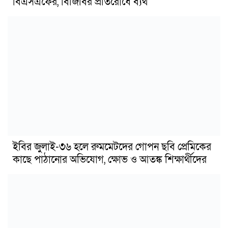
বিএসএফের, বিজিবির প্রতিরোধে ব্যর্থ
ইবির জুলাই-৩৬ হলে রুমমেটদের গোপন ছবি প্রেমিকের
কাছে পাঠানোর অভিযোগ, ক্ষোভ ও আতঙ্ক শিক্ষার্থীদের