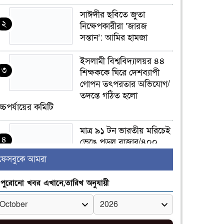
সাঈদীর ছবিতে জুতা
২
নিক্ষেপকারীরা ‘জারজ
সন্তান’: আমির হামজা
ইসলামী বিশ্ববিদ্যালয়র ৪৪
৩
শিক্ষককে ঘিরে দেশব্যাপী
গোপন তৎপরতার অভিযোগ/
তদন্তে গঠিত হলো
চ্চপর্যায়ের কমিটি
মাত্র ৯১ টন ভারতীয় মরিচেই
৪
ভেঙে পড়ল বাজার/৪০০
টাকা কেজি দাম কে ধরে
ফেসবুকে আমরা
েখেছিল?
পুরোনো খবর এখানে,তারিখ অনুযায়ী
জুলাই আন্দোলন ছিল
৫
সম্মিলিত, লক্ষ্য হওয়া উচিত
ঐক্য ও রাষ্ট্রগঠন