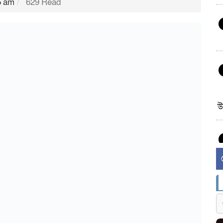
5 am
629 Read
উ
র