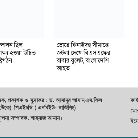
্দোলন ছিল
ভোরে ঝিনাইদহ সীমান্তে
লক্ষ্য হওয়া উচিত
জটলা দেখে বিএসএফের
ট্রগঠন
রাবার বুলেট, বাংলাদেশি
আহত
াদক,
প্রকাশক
ও
মুদ্রাকর
: ড. আমানুর আমান,
এম.ফিল
কার্
কে), পিএইচডি ( এনবিইউ- দার্জিলিং)
মো
্থাপনা সম্পাদক: শাহনাজ আমান।
ইম