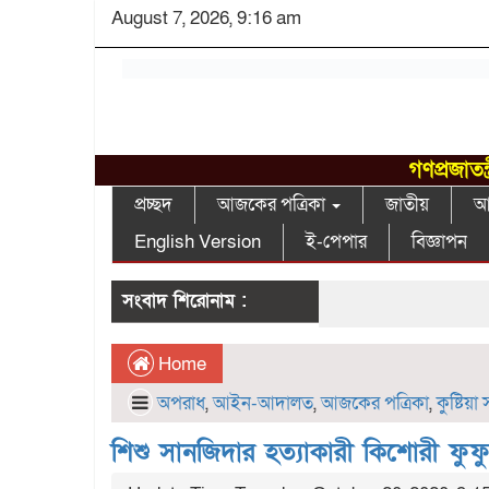
August 7, 2026, 9:16 am
গণপ্রজাতন
প্রচ্ছদ
আজকের পত্রিকা
জাতীয়
আন
English Version
ই-পেপার
বিজ্ঞাপন
সংবাদ শিরোনাম :
Home
অপরাধ
,
আইন-আদালত
,
আজকের পত্রিকা
,
কুষ্টিয়া
শিশু সানজিদার হত্যাকারী কিশোরী ফুফ