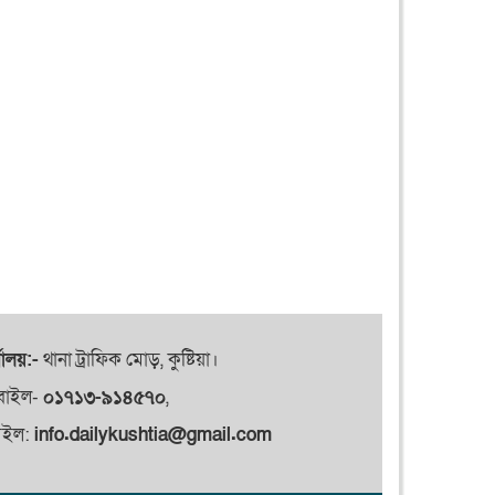
যালয়:-
থানা ট্রাফিক মোড়, কুষ্টিয়া।
বাইল-
০১৭১৩-৯১৪৫৭০
,
েইল:
info.dailykushtia@gmail.com