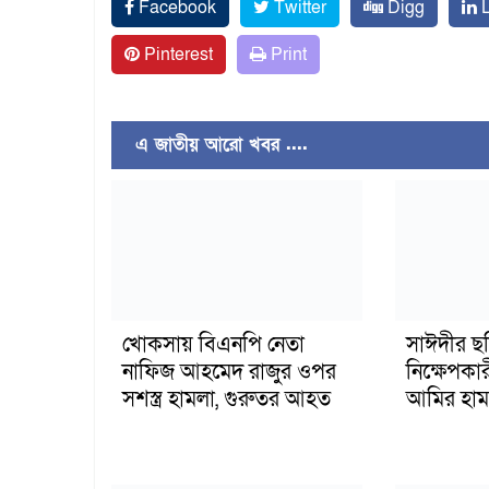
Facebook
Twitter
Digg
L
Pinterest
Print
এ জাতীয় আরো খবর ....
খোকসায় বিএনপি নেতা
সাঈদীর ছ
নাফিজ আহমেদ রাজুর ওপর
নিক্ষেপকার
সশস্ত্র হামলা, গুরুতর আহত
আমির হাম