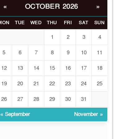
OCTOBER 2026
«
»
ভোরে ঝিনাইদহ সীমান্তে
৬
জটলা দেখে বিএসএফের
রাবার বুলেট, বাংলাদেশি
MON
TUE
WED
THU
FRI
SAT
SUN
আহত
1
2
3
4
চুয়াডাঙ্গা/ প্রথম স্ত্রীকে নিয়ে
৭
মালয়েশিয়ায়, দ্বিতীয় স্ত্রী
5
6
7
8
9
10
11
বুলডোজার দিয়ে ভাঙলো
স্বামীর বাড়ি
12
13
14
15
16
17
18
প্রথমবারের মতো
19
20
21
22
23
24
25
৮
এমপিওভুক্ত শিক্ষকদের
বদলি কার্যক্রম চালু
26
27
28
29
30
31
গবেষণার আগে গবেষণার
৯
« September
November »
ভিত্তি: বিশ্ববিদ্যালয় কি
প্রস্তুত?
ইসলামী বিশ্ববিদ্যালয়ে