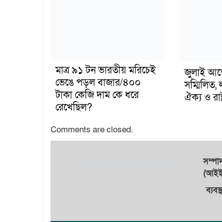
মাত্র ৯১ টন ভারতীয় মরিচেই
জুলাই আন
ভেঙে পড়ল বাজার/৪০০
সম্মিলিত, 
টাকা কেজি দাম কে ধরে
ঐক্য ও রাষ্
রেখেছিল?
Comments are closed.
সম্প
(আইইউ
ব্যবস