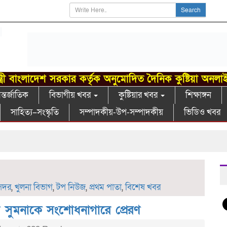
Search
্ত্রী বাংলাদেশ সরকার কর্তৃক অনুমোদিত দৈনিক কুষ্টিয়া অনলা
্তর্জাতিক
বিভাগীয় খবর
কুষ্টিয়ার খবর
শিক্ষাঙ্গন
সাহিত্য–সংস্কৃতি
সম্পাদকীয়-উপ-সম্পাদকীয়
ভিডিও খবর
 সদর
,
খুলনা বিভাগ
,
টপ নিউজ
,
প্রথম পাতা
,
বিশেষ খবর
ু সুমনাকে সংশোধনাগারে প্রেরণ