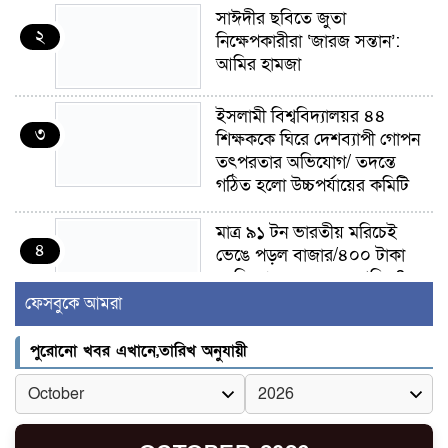
সাঈদীর ছবিতে জুতা
২
নিক্ষেপকারীরা ‘জারজ সন্তান’:
আমির হামজা
ইসলামী বিশ্ববিদ্যালয়র ৪৪
৩
শিক্ষককে ঘিরে দেশব্যাপী গোপন
তৎপরতার অভিযোগ/ তদন্তে
গঠিত হলো উচ্চপর্যায়ের কমিটি
মাত্র ৯১ টন ভারতীয় মরিচেই
৪
ভেঙে পড়ল বাজার/৪০০ টাকা
কেজি দাম কে ধরে রেখেছিল?
ফেসবুকে আমরা
জুলাই আন্দোলন ছিল সম্মিলিত,
৫
লক্ষ্য হওয়া উচিত ঐক্য ও
পুরোনো খবর এখানে,তারিখ অনুযায়ী
রাষ্ট্রগঠন
ভোরে ঝিনাইদহ সীমান্তে জটলা
৬
দেখে বিএসএফের রাবার বুলেট,