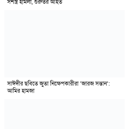
সশস্ত্র হামলা, গুরুতর আহত
সাঈদীর ছবিতে জুতা নিক্ষেপকারীরা ‘জারজ সন্তান’:
আমির হামজা