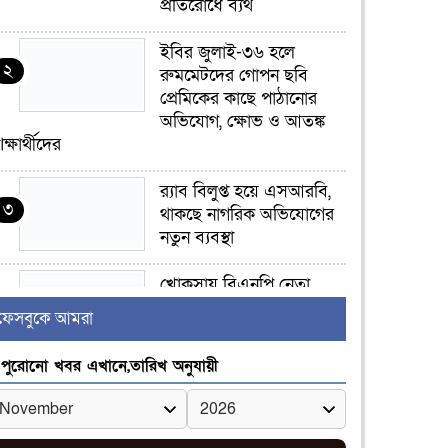
প্রতিরোধে ব্যর্থ
ইবির জুলাই-৩৬ হলে
২
রুমমেটদের গোপন ছবি
প্রেমিকের কাছে পাঠানোর
অভিযোগ, ক্ষোভ ও আতঙ্ক
িক্ষার্থীদের
র‍্যাব বিলুপ্ত হয়ে এসআরবি,
৩
থাকছে নাগরিক অভিযোগের
নতুন ব্যবস্থা
খোকসায় বিএনপি নেতা
৪
নাফিজ আহমেদ রাজুর ওপর
ফেসবুকে আমরা
সশস্ত্র হামলা, গুরুতর আহত
পুরোনো খবর এখানে,তারিখ অনুযায়ী
সাঈদীর ছবিতে জুতা
৫
নিক্ষেপকারীরা ‘জারজ
সন্তান’: আমির হামজা