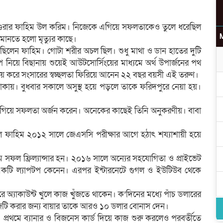
াগুরার ফাহিম উল করিম। নিজেকে এগিয়ে সফলতাকেও তুলে ধরেছিল
 মানতে হলো মৃত্যুর কাছে।
ছিলেন ফাহিম। গোটা শরীর অচল ছিল। শুধু মাথা ও ডান হাতের দুটি
উ
 নিয়ে বিছানায় শুয়েই আউটসোর্সিংয়ের মাধ্যমে অর্থ উপার্জনের পথ
 আয় করে সংসারের স্বচ্ছলতা ফিরিয়ে আনেন ২২ বছর বয়সী এই তরুণ।
াকায়। বুধবার সকালে অসুস্থ হয়ে পড়লে তাকে ফরিদপুরে নেয়া হয়।
 লাগিয়ে সফলতা অর্জন করেন। অনেকের কাছেই তিনি অনুকরণীয়। বাবা
র
লে ফাহিম ২০১২ সালে জেএসসি পরীক্ষার আগে হঠাৎ শয্যাশায়ী হয়ে
ম সফল ফ্রিল্যান্সার হন। ২০১৬ সালে অন্যের সহযোগিতা ও প্রাইভেট
একটি ল্যাপটপ কেনেন। এরপর ইন্টারনেটে গুগল ও ইউটিউব থেকে
 অ্যাকাউন্ট খুলে কাজ খুঁজতে থাকেন। ক’দিনের মধ্যে পাঁচ ডলারের
জটি করার জন্য বায়ার তাকে আরও ১০ ডলার বোনাস দেন।
রথমে ব্যানার ও বিজনেস কার্ড দিয়ে কাজ শুরু করলেও পরবর্তীতে