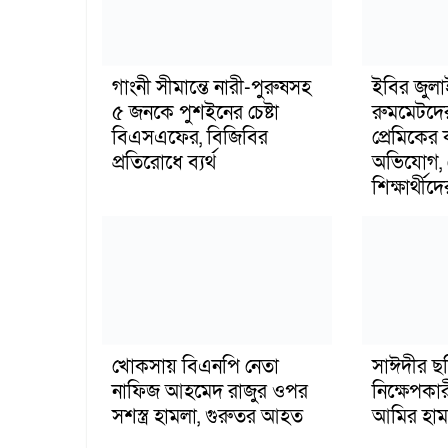
গাংনী সীমান্তে নারী-পুরুষসহ
ইবির জুল
৫ জনকে পুশইনের চেষ্টা
রুমমেটদে
বিএসএফের, বিজিবির
প্রেমিকের
প্রতিরোধে ব্যর্থ
অভিযোগ, 
শিক্ষার্থীদে
খোকসায় বিএনপি নেতা
সাঈদীর ছ
নাফিজ আহমেদ রাজুর ওপর
নিক্ষেপকার
সশস্ত্র হামলা, গুরুতর আহত
আমির হাম