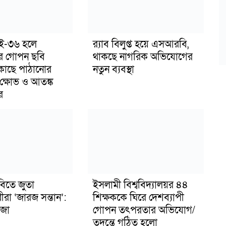
াই-৩৬ হলে
র‍্যাব বিলুপ্ত হয়ে এসআরবি,
র গোপন ছবি
থাকছে নাগরিক অভিযোগের
 কাছে পাঠানোর
নতুন ব্যবস্থা
ক্ষোভ ও আতঙ্ক
র
বিতে জুতা
ইসলামী বিশ্ববিদ্যালয়র ৪৪
ীরা ‘জারজ সন্তান’:
শিক্ষককে ঘিরে দেশব্যাপী
জা
গোপন তৎপরতার অভিযোগ/
তদন্তে গঠিত হলো