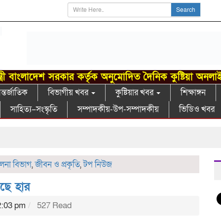
Search
্ত্রী বাংলাদেশ সরকার কর্তৃক অনুমোদিত দৈনিক কুষ্টিয়া অনলা
্তর্জাতিক
বিভাগীয় খবর
কুষ্টিয়ার খবর
শিক্ষাঙ্গন
সাহিত্য–সংস্কৃতি
সম্পাদকীয়-উপ-সম্পাদকীয়
ভিডিও খবর
ুলনা বিভাগ
,
জীবন ও প্রকৃতি
,
টপ নিউজ
াছে হার
2:03 pm
527 Read