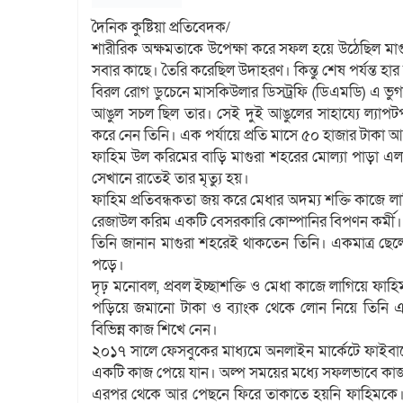
দৈনিক কুষ্টিয়া প্রতিবেদক/
শারীরিক অক্ষমতাকে উপেক্ষা করে সফল হয়ে উঠেছিল ম
সবার কাছে। তৈরি করেছিল উদাহরণ। কিন্তু শেষ পর্যন্ত হার
বিরল রোগ ডুচেনে মাসকিউলার ডিসট্রফি (ডিএমডি) এ ভুগ
আঙুল সচল ছিল তার। সেই দুই আঙুলের সাহায্যে ল্যাপটপ
করে নেন তিনি। এক পর্যায়ে প্রতি মাসে ৫০ হাজার টাকা
ফাহিম উল করিমের বাড়ি মাগুরা শহরের মোল্যা পাড়া এল
সেখানে রাতেই তার মৃত্যু হয়।
ফাহিম প্রতিবন্ধকতা জয় করে মেধার অদম্য শক্তি কাজে
রেজাউল করিম একটি বেসরকারি কোম্পানির বিপণন কর্মী।
তিনি জানান মাগুরা শহরেই থাকতেন তিনি। একমাত্র ছে
পড়ে।
দৃঢ় মনোবল, প্রবল ইচ্ছাশক্তি ও মেধা কাজে লাগিয়ে ফাহি
পড়িয়ে জমানো টাকা ও ব্যাংক থেকে লোন নিয়ে তিনি 
বিভিন্ন কাজ শিখে নেন।
২০১৭ সালে ফেসবুকের মাধ্যমে অনলাইন মার্কেটে ফাইবারে
একটি কাজ পেয়ে যান। অল্প সময়ের মধ্যে সফলভাবে কা
এরপর থেকে আর পেছনে ফিরে তাকাতে হয়নি ফাহিমকে। প্