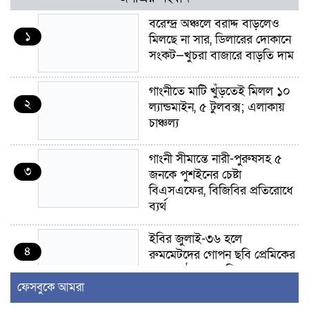
বরেন্দ্র অঞ্চলে বরাদ্দ বাড়লেও
১
মিলছে না সার, ডিলারের দোকানে
সংকট—খুচরা বাজারে বাড়তি দাম
গাংনীতে মাটি খুঁড়তেই মিলল ১০
২
ল্যান্ডমাইন, ৫ টুলবক্স; এলাকায়
চাঞ্চল্য
গাংনী সীমান্তে নারী-পুরুষসহ ৫
৩
জনকে পুশইনের চেষ্টা
বিএসএফের, বিজিবির প্রতিরোধে
ব্যর্থ
ইবির জুলাই-৩৬ হলে
৪
রুমমেটদের গোপন ছবি প্রেমিকের
কাছে পাঠানোর অভিযোগ, ক্ষোভ
ও আতঙ্ক শিক্ষার্থীদের
ফেসবুকে আমরা