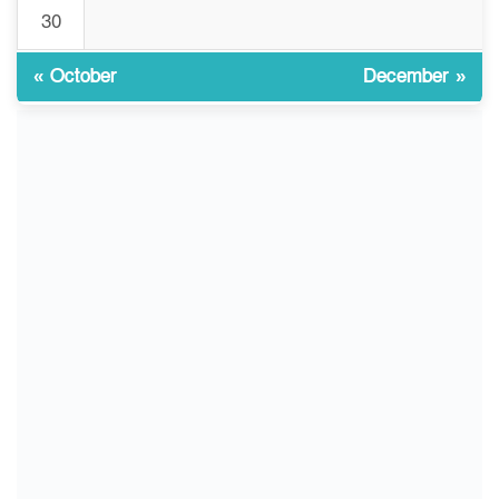
30
কেজি দাম কে ধরে রেখেছিল?
« October
December »
জুলাই আন্দোলন ছিল সম্মিলিত,
১০
লক্ষ্য হওয়া উচিত ঐক্য ও
রাষ্ট্রগঠন