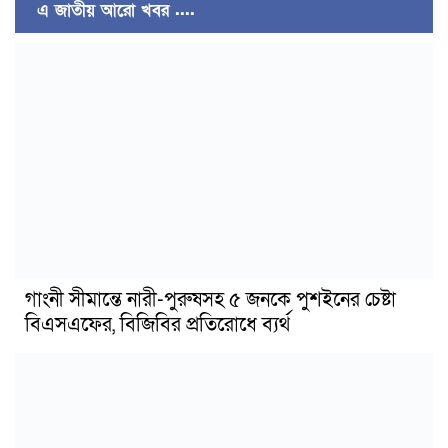
এ জাতীয় আরো খবর ....
গাংনী সীমান্তে নারী-পুরুষসহ ৫ জনকে পুশইনের চেষ্টা
বিএসএফের, বিজিবির প্রতিরোধে ব্যর্থ