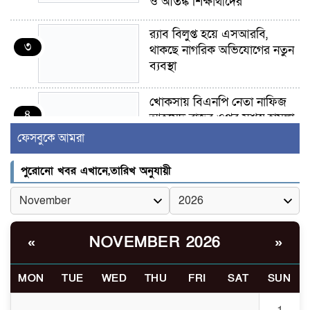
ও আতঙ্ক শিক্ষার্থীদের
র‍্যাব বিলুপ্ত হয়ে এসআরবি,
৩
থাকছে নাগরিক অভিযোগের নতুন
ব্যবস্থা
খোকসায় বিএনপি নেতা নাফিজ
৪
আহমেদ রাজুর ওপর সশস্ত্র হামলা,
গুরুতর আহত
ফেসবুকে আমরা
সাঈদীর ছবিতে জুতা
পুরোনো খবর এখানে,তারিখ অনুযায়ী
৫
নিক্ষেপকারীরা ‘জারজ সন্তান’:
আমির হামজা
ইসলামী বিশ্ববিদ্যালয়র ৪৪
NOVEMBER 2026
«
»
৬
শিক্ষককে ঘিরে দেশব্যাপী গোপন
তৎপরতার অভিযোগ/ তদন্তে
MON
TUE
WED
THU
FRI
SAT
SUN
গঠিত হলো উচ্চপর্যায়ের কমিটি