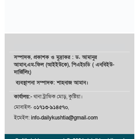
সম্পাদক,
প্রকাশক
ও
মুদ্রাকর
: ড. আমানুর
আমান,
এম.ফিল (আইইউকে), পিএইচডি ( এনবিইউ-
দার্জিলিং)
ব্যবস্থাপনা সম্পাদক: শাহনাজ আমান।
কার্যালয়:-
থানা ট্রাফিক মোড়, কুষ্টিয়া।
মোবাইল-
০১৭১৩-৯১৪৫৭০
,
ইমেইল:
info.dailykushtia@gmail.com