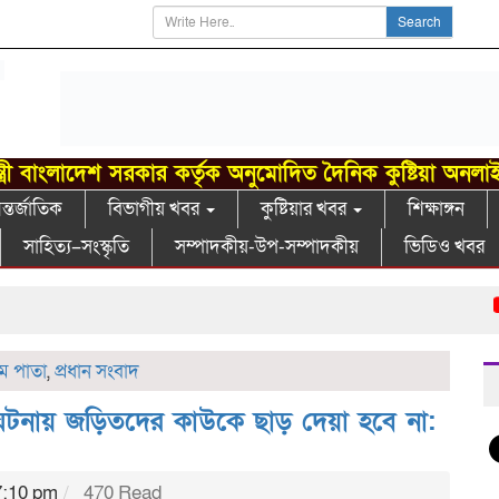
Search
্ত্রী বাংলাদেশ সরকার কর্তৃক অনুমোদিত দৈনিক কুষ্টিয়া অনলা
্তর্জাতিক
বিভাগীয় খবর
কুষ্টিয়ার খবর
শিক্ষাঙ্গন
সাহিত্য–সংস্কৃতি
সম্পাদকীয়-উপ-সম্পাদকীয়
ভিডিও খবর
গাং
থম পাতা
,
প্রধান সংবাদ
 ঘটনায় জড়িতদের কাউকে ছাড় দেয়া হবে না:
7:10 pm
470 Read