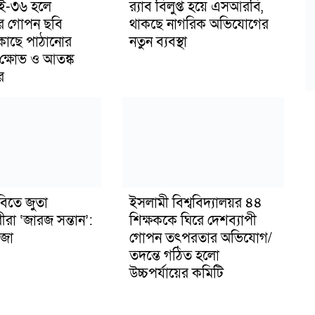
াই-৩৬ হলে
র‍্যাব বিলুপ্ত হয়ে এসআরবি,
র গোপন ছবি
থাকছে নাগরিক অভিযোগের
 কাছে পাঠানোর
নতুন ব্যবস্থা
ক্ষোভ ও আতঙ্ক
র
বিতে জুতা
ইসলামী বিশ্ববিদ্যালয়র ৪৪
ীরা ‘জারজ সন্তান’:
শিক্ষককে ঘিরে দেশব্যাপী
জা
গোপন তৎপরতার অভিযোগ/
তদন্তে গঠিত হলো
উচ্চপর্যায়ের কমিটি