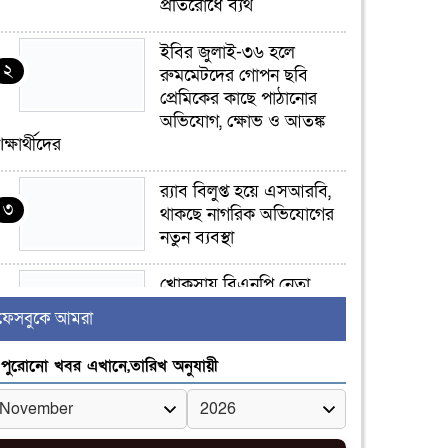
প্রতিরোধে ব্যর্থ
ইবির জুলাই-৩৬ হলে
২
রুমমেটদের গোপন ছবি
প্রেমিকের কাছে পাঠানোর
অভিযোগ, ক্ষোভ ও আতঙ্ক
িক্ষার্থীদের
র‍্যাব বিলুপ্ত হয়ে এসআরবি,
৩
থাকছে নাগরিক অভিযোগের
নতুন ব্যবস্থা
খোকসায় বিএনপি নেতা
৪
নাফিজ আহমেদ রাজুর ওপর
ফেসবুকে আমরা
সশস্ত্র হামলা, গুরুতর আহত
পুরোনো খবর এখানে,তারিখ অনুযায়ী
সাঈদীর ছবিতে জুতা
৫
নিক্ষেপকারীরা ‘জারজ
সন্তান’: আমির হামজা