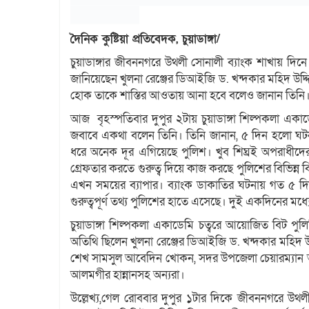
দৈনিক কুষ্টিয়া প্রতিবেদক, চুয়াডাঙ্গা/
চুয়াডাঙ্গার জীবননগরে উথলী সোনালী ব্যাংক শাখায় দি
জানিয়েছেন খুলনা রেঞ্জের ডিআইজি ড. খন্দকার মহিদ উদ্
হোক তাকে শাস্তির আওতায় আনা হবে বলেও জানান তিনি
আজ বৃহস্পতিবার দুপুর ২টায় চুয়াডাঙ্গা শিল্পকলা একাড
জবাবে একথা বলেন তিনি। তিনি জানান, ৫ দিন হলো ঘটনা
ধরে অনেক দূর এগিয়েছে পুলিশ। খুব শিঘ্রই অপরাধীদে
গ্রেফতার করতে গুরুত্ব দিয়ে কাজ করছে পুলিশের বিভিন্
এখন সময়ের ব্যাপার। ব্যাংক ডাকাতির ঘটনায় গত ৫ দ
গুরুত্বপূর্ণ তথ্য পুলিশের হাতে এসেছে। দুই একদিনের
চুয়াডাঙ্গা শিল্পকলা একাডেমি চত্বরে আয়োজিত বিট পুল
অতিথি ছিলেন খুলনা রেঞ্জের ডিআইজি ড. খন্দকার মহিদ উ
শেখ সামসুল আবেদিন খোকন, সদর উপজেলা চেয়ারম্যান আস
আলমগীর হান্নানসহ অন্যরা।
উল্লেখ্য,গেল রোববার দুপুর ১টার দিকে জীবননগরে উথ