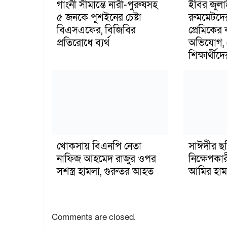
গাংনী সীমান্তে নারী-পুরুষসহ
ইবির জুল
৫ জনকে পুশইনের চেষ্টা
রুমমেটদে
বিএসএফের, বিজিবির
প্রেমিকের
প্রতিরোধে ব্যর্থ
অভিযোগ, 
শিক্ষার্থীদে
খোকসায় বিএনপি নেতা
সাঈদীর ছ
নাফিজ আহমেদ রাজুর ওপর
নিক্ষেপকার
সশস্ত্র হামলা, গুরুতর আহত
আমির হাম
Comments are closed.