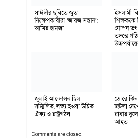
সাঈদীর ছবিতে জুতা
ইসলামী বিশ
নিক্ষেপকারীরা ‘জারজ সন্তান’:
শিক্ষককে 
আমির হামজা
গোপন তৎ
তদন্তে গ
উচ্চপর্যায
জুলাই আন্দোলন ছিল
ভোরে ঝিনা
সম্মিলিত, লক্ষ্য হওয়া উচিত
জটলা দে
ঐক্য ও রাষ্ট্রগঠন
রাবার বুল
আহত
Comments are closed.