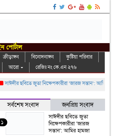
ইন পোর্টাল
ক্রীড়াঙ্গন
বিনোদনাঙ্গন
কুষ্টিয়া পরিবার
আরো
রেজিঃ নং কে.এন ২৭৬
ঈদীর ছবিতে জুতা নিক্ষেপকারীরা ‘জারজ সন্তান’: আমির হামজা
ইসলামী ব
সর্বশেষ সংবাদ
জনপ্রিয় সংবাদ
সাঈদীর ছবিতে জুতা
১
নিক্ষেপকারীরা ‘জারজ
সন্তান’: আমির হামজা