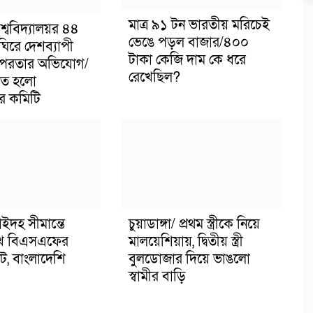
মাত্র ৯১ টন ভারতীয় মরিচেই
্ববিদ্যালয়র ৪৪
ভেঙে পড়ল বাজার/৪০০
ঘিরে দেশব্যাপী
টাকা কেজি দাম কে ধরে
পরতার অভিযোগ/
রেখেছিল?
ঠিত হলো
়ের কমিটি
ইদহ সীমান্তে
চুয়াডাঙ্গা/ প্রথম স্ত্রীকে নিয়ে
খে বিএসএফের
মালয়েশিয়ায়, দ্বিতীয় স্ত্রী
েট, বাংলাদেশি
বুলডোজার দিয়ে ভাঙলো
স্বামীর বাড়ি