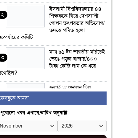
ইসলামী বিশ্ববিদ্যালয়র ৪৪
২
শিক্ষককে ঘিরে দেশব্যাপী
গোপন তৎপরতার অভিযোগ/
তদন্তে গঠিত হলো
চ্চপর্যায়ের কমিটি
মাত্র ৯১ টন ভারতীয় মরিচেই
৩
ভেঙে পড়ল বাজার/৪০০
টাকা কেজি দাম কে ধরে
েখেছিল?
জুলাই আন্দোলন ছিল
৪
সম্মিলিত, লক্ষ্য হওয়া উচিত
ফেসবুকে আমরা
ঐক্য ও রাষ্ট্রগঠন
পুরোনো খবর এখানে,তারিখ অনুযায়ী
ভোরে ঝিনাইদহ সীমান্তে
৫
জটলা দেখে বিএসএফের
রাবার বুলেট, বাংলাদেশি
আহত