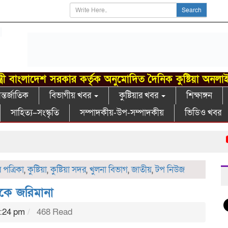
Search
্ত্রী বাংলাদেশ সরকার কর্তৃক অনুমোদিত দৈনিক কুষ্টিয়া অনলা
্তর্জাতিক
বিভাগীয় খবর
কুষ্টিয়ার খবর
শিক্ষাঙ্গন
সাহিত্য–সংস্কৃতি
সম্পাদকীয়-উপ-সম্পাদকীয়
ভিডিও খবর
সা
পত্রিকা
,
কুষ্টিয়া
,
কুষ্টিয়া সদর
,
খুলনা বিভাগ
,
জাতীয়
,
টপ নিউজ
নকে জরিমানা
9:24 pm
468 Read