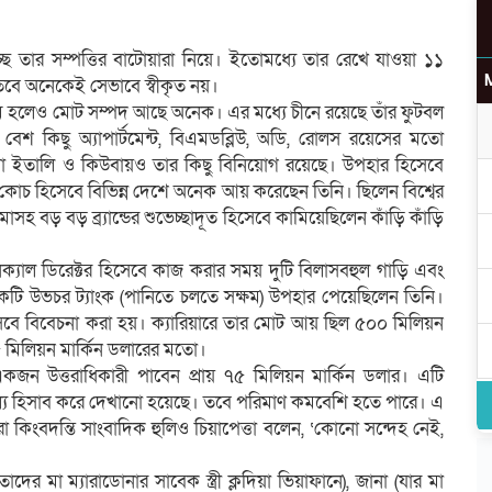
্ছে তার সম্পত্তির বাটোয়ারা নিয়ে। ইতোমধ্যে তার রেখে যাওয়া ১১
 তবে অনেকেই সেভাবে স্বীকৃত নয়।
কম হলেও মোট সম্পদ আছে অনেক। এর মধ্যে চীনে রয়েছে তাঁর ফুটবল
উ
বেশ কিছু অ্যাপার্টমেন্ট, বিএমডব্লিউ, অডি, রোলস রয়েসের মতো
াড়া ইতালি ও কিউবায়ও তার কিছু বিনিয়োগ রয়েছে। উপহার হিসেবে
চ হিসেবে বিভিন্ন দেশে অনেক আয় করেছেন তিনি। ছিলেন বিশ্বের
 বড় বড় ব্র্যান্ডের শুভেচ্ছাদূত হিসেবে কামিয়েছিলেন কাঁড়ি কাঁড়ি
র
িক্যাল ডিরেক্টর হিসেবে কাজ করার সময় দুটি বিলাসবহুল গাড়ি এবং
ে একটি উভচর ট্যাংক (পানিতে চলতে সক্ষম) উপহার পেয়েছিলেন তিনি।
হিসেবে বিবেচনা করা হয়। ক্যারিয়ারে তার মোট আয় ছিল ৫০০ মিলিয়ন
৫ মিলিয়ন মার্কিন ডলারের মতো।
র একজন উত্তরাধিকারী পাবেন প্রায় ৭৫ মিলিয়ন মার্কিন ডলার। এটি
 মূল্য হিসাব করে দেখানো হয়েছে। তবে পরিমাণ কমবেশি হতে পারে। এ
রা কিংবদন্তি সাংবাদিক হুলিও চিয়াপেত্তা বলেন, ‘কোনো সন্দেহ নেই,
তাদের মা ম্যারাডোনার সাবেক স্ত্রী ক্লদিয়া ভিয়াফানে), জানা (যার মা