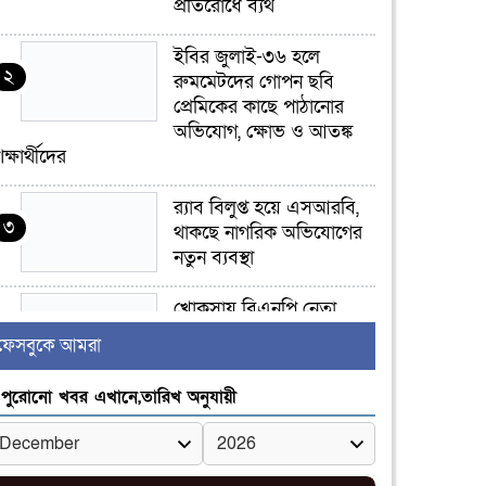
প্রতিরোধে ব্যর্থ
ইবির জুলাই-৩৬ হলে
২
রুমমেটদের গোপন ছবি
প্রেমিকের কাছে পাঠানোর
অভিযোগ, ক্ষোভ ও আতঙ্ক
িক্ষার্থীদের
র‍্যাব বিলুপ্ত হয়ে এসআরবি,
৩
থাকছে নাগরিক অভিযোগের
নতুন ব্যবস্থা
খোকসায় বিএনপি নেতা
৪
নাফিজ আহমেদ রাজুর ওপর
ফেসবুকে আমরা
সশস্ত্র হামলা, গুরুতর আহত
পুরোনো খবর এখানে,তারিখ অনুযায়ী
সাঈদীর ছবিতে জুতা
৫
নিক্ষেপকারীরা ‘জারজ
সন্তান’: আমির হামজা