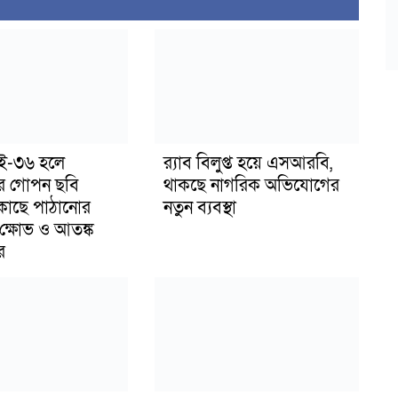
াই-৩৬ হলে
র‍্যাব বিলুপ্ত হয়ে এসআরবি,
র গোপন ছবি
থাকছে নাগরিক অভিযোগের
 কাছে পাঠানোর
নতুন ব্যবস্থা
ক্ষোভ ও আতঙ্ক
র