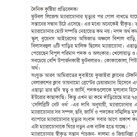
দৈনিক কুষ্টিয়া প্রতিবেদক/
ফুটবল লিজেন্ড ম্যারাডোনার মৃত্যুর পর গোল বাধতে যাচ
সন্তানের সন্ধান উঠে এসেছে। এর মধ্যে অনেকেই স্বীকৃত।
ম্যারাডোনার মোট সম্পত্তি নেহায়েত কম নয়। নগদ অর্থ 
স্কুল, বুয়েনস আইরেসের অভিজাত অঞ্চলে বিশাল বাড়ি, 
বিলাসবহুল ৬টি গাড়ির মালিক ছিলেন ম্যারাডোনা। এছ
পেয়েছেন বিপুল পরিমাণ পদক ও অলংকার। খেলোয়াড় ও কো
সবচেয়ে বেশি উপার্জনকারী ফুটবলারও। কোকাকোলা, পিউমাসহ
অর্থ।
সংযুক্ত আরব আমিরাতের দুবাইয়ে ফুজাইরা ক্লানের টেকন
বেলারুশের ক্লাব ডায়নামো ব্রেস্টের চেয়ারম্যান হিসেব
এছাড়া তার ছবি স্বত্ব ও জার্সি, পদকগুলোকে মূল্যবান 
ইউরোর কাছাকাছি। কিন্তু এখন তা কমে দাঁড়িয়েছে মাত্র ৭
‘সেলিব্রিটি নেট ওর্থ’ -এর দাবি অনুযায়ী, ম্যারাডোনা
ম্যারাডোনার সব সম্পদ, ছবি, জার্সি ও পদকের সম্মিলিত
ব্যাপারে ম্যারাডোনার মৃত্যুর সংবাদ সবার আগে প্রকাশ ক
এটা ম্যারাডোনাকে ঘিরে নতুন এক নাটক হতে যাচ্ছে। ‘
ম্যারাডোনার স্বীকৃত সন্তান পাঁচজন- দালমা ও জিয়ানিন্না (