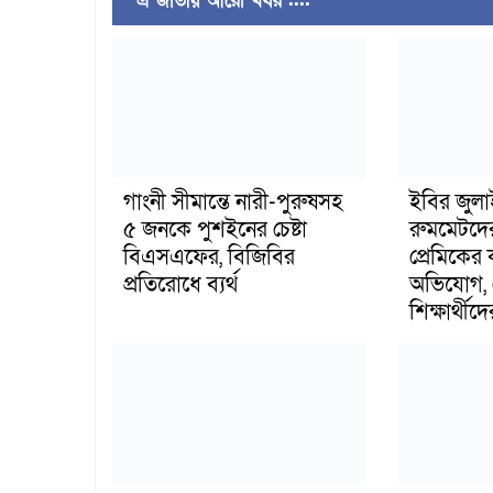
এ জাতীয় আরো খবর ....
গাংনী সীমান্তে নারী-পুরুষসহ
ইবির জুল
৫ জনকে পুশইনের চেষ্টা
রুমমেটদে
বিএসএফের, বিজিবির
প্রেমিকের
প্রতিরোধে ব্যর্থ
অভিযোগ, 
শিক্ষার্থীদে