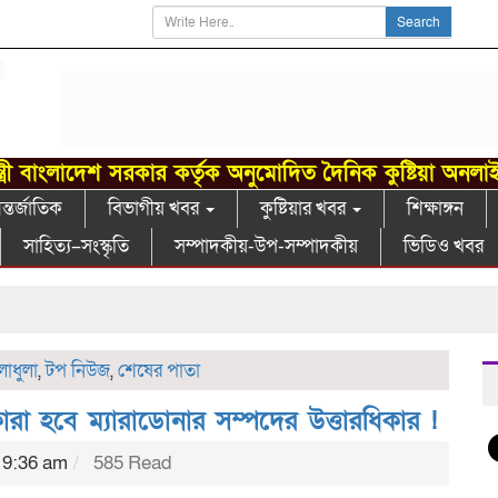
Search
্ত্রী বাংলাদেশ সরকার কর্তৃক অনুমোদিত দৈনিক কুষ্টিয়া অনলা
্তর্জাতিক
বিভাগীয় খবর
কুষ্টিয়ার খবর
শিক্ষাঙ্গন
সাহিত্য–সংস্কৃতি
সম্পাদকীয়-উপ-সম্পাদকীয়
ভিডিও খবর
লাধুলা
,
টপ নিউজ
,
শেষের পাতা
কারা হবে ম্যারাডোনার সম্পদের উত্তারধিকার !
 9:36 am
585 Read