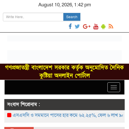
August 10, 2026, 1:42 pm
Search
গণপ্রজাতন্ত্রী বাংলাদেশ সরকার কর্তৃক অনুমোদিত দৈনিক
কুষ্টিয়া অনলাইন পোর্টাল
Toggle
navigat
সংবাদ শিরোনাম :
এসএসসি ও সমমানে পাসের হার কমে ৬২.২৫%, ফেল ৬ লাখ ৯০ হাজার