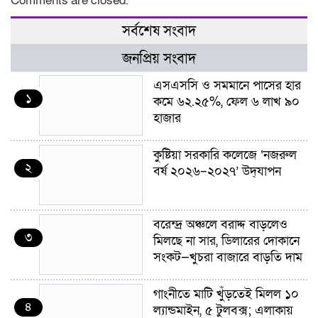
Comments are closed.
সর্বশেষ সংবাদ
জনপ্রিয় সংবাদ
এসএসসি ও সমমানে পাসের হার
১
কমে ৬২.২৫%, ফেল ৬ লাখ ৯০
হাজার
কুষ্টিয়া সরকারি কলেজে ‘নজরুল
২
বর্ষ ২০২৬–২০২৭’ উদ্‌যাপন
বরেন্দ্র অঞ্চলে বরাদ্দ বাড়লেও
৩
মিলছে না সার, ডিলারের দোকানে
সংকট—খুচরা বাজারে বাড়তি দাম
গাংনীতে মাটি খুঁড়তেই মিলল ১০
৪
ল্যান্ডমাইন, ৫ টুলবক্স; এলাকায়