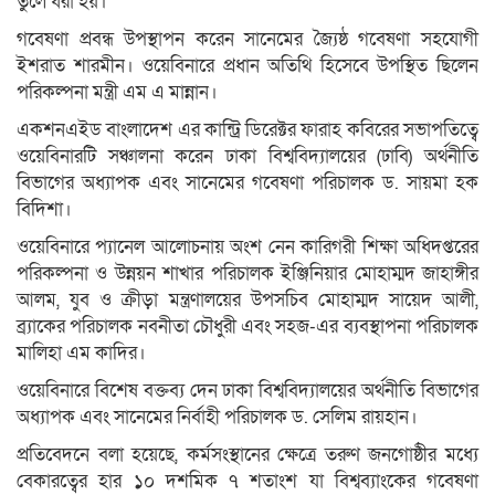
তুলে ধরা হয়।
গবেষণা প্রবন্ধ উপস্থাপন করেন সানেমের জ্যৈষ্ঠ গবেষণা সহযোগী
ইশরাত শারমীন। ওয়েবিনারে প্রধান অতিথি হিসেবে উপস্থিত ছিলেন
পরিকল্পনা মন্ত্রী এম এ মান্নান।
একশনএইড বাংলাদেশ এর কান্ট্রি ডিরেক্টর ফারাহ কবিরের সভাপতিত্বে
ওয়েবিনারটি সঞ্চালনা করেন ঢাকা বিশ্ববিদ্যালয়ের (ঢাবি) অর্থনীতি
বিভাগের অধ্যাপক এবং সানেমের গবেষণা পরিচালক ড. সায়মা হক
বিদিশা।
ওয়েবিনারে প্যানেল আলোচনায় অংশ নেন কারিগরী শিক্ষা অধিদপ্তরের
পরিকল্পনা ও উন্নয়ন শাখার পরিচালক ইঞ্জিনিয়ার মোহাম্মদ জাহাঙ্গীর
আলম, যুব ও ক্রীড়া মন্ত্রণালয়ের উপসচিব মোহাম্মদ সায়েদ আলী,
ব্র্যাকের পরিচালক নবনীতা চৌধুরী এবং সহজ-এর ব্যবস্থাপনা পরিচালক
মালিহা এম কাদির।
ওয়েবিনারে বিশেষ বক্তব্য দেন ঢাকা বিশ্ববিদ্যালয়ের অর্থনীতি বিভাগের
অধ্যাপক এবং সানেমের নির্বাহী পরিচালক ড. সেলিম রায়হান।
প্রতিবেদনে বলা হয়েছে, কর্মসংস্থানের ক্ষেত্রে তরুণ জনগোষ্ঠীর মধ্যে
বেকারত্বের হার ১০ দশমিক ৭ শতাংশ যা বিশ্বব্যাংকের গবেষণা