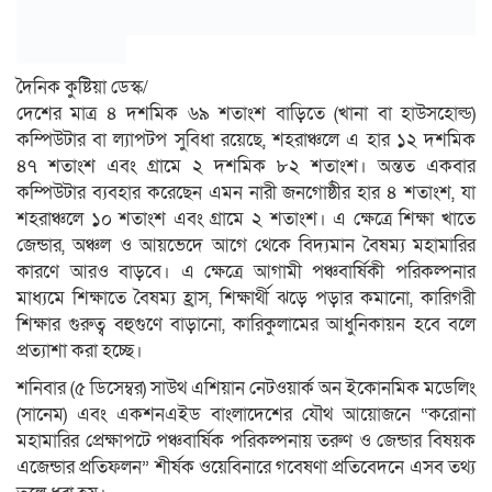
দৈনিক কুষ্টিয়া ডেস্ক/
দেশের মাত্র ৪ দশমিক ৬৯ শতাংশ বাড়িতে (খানা বা হাউসহোল্ড)
কম্পিউটার বা ল্যাপটপ সুবিধা রয়েছে, শহরাঞ্চলে এ হার ১২ দশমিক
৪৭ শতাংশ এবং গ্রামে ২ দশমিক ৮২ শতাংশ। অন্তত একবার
কম্পিউটার ব্যবহার করেছেন এমন নারী জনগোষ্ঠীর হার ৪ শতাংশ, যা
শহরাঞ্চলে ১০ শতাংশ এবং গ্রামে ২ শতাংশ। এ ক্ষেত্রে শিক্ষা খাতে
জেন্ডার, অঞ্চল ও আয়ভেদে আগে থেকে বিদ্যমান বৈষম্য মহামারির
কারণে আরও বাড়বে। এ ক্ষেত্রে আগামী পঞ্চবার্ষিকী পরিকল্পনার
মাধ্যমে শিক্ষাতে বৈষম্য হ্রাস, শিক্ষার্থী ঝড়ে পড়ার কমানো, কারিগরী
শিক্ষার গুরুত্ব বহুগুণে বাড়ানো, কারিকুলামের আধুনিকায়ন হবে বলে
প্রত্যাশা করা হচ্ছে।
শনিবার (৫ ডিসেম্বর) সাউথ এশিয়ান নেটওয়ার্ক অন ইকোনমিক মডেলিং
(সানেম) এবং একশনএইড বাংলাদেশের যৌথ আয়োজনে “করোনা
মহামারির প্রেক্ষাপটে পঞ্চবার্ষিক পরিকল্পনায় তরুণ ও জেন্ডার বিষয়ক
এজেন্ডার প্রতিফলন” শীর্ষক ওয়েবিনারে গবেষণা প্রতিবেদনে এসব তথ্য