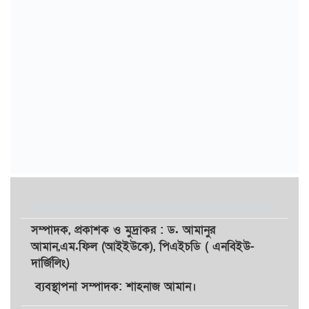
সম্পাদক,
প্রকাশক
ও
মুদ্রাকর
: ড. আমানুর
আমান,
এম.ফিল (আইইউকে), পিএইচডি ( এনবিইউ-
দার্জিলিং)
ব্যবস্থাপনা সম্পাদক: শাহনাজ আমান।