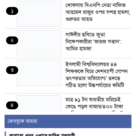
খোকসায় বিএনপি নেতা নাফিজ
১
আহমেদ রাজুর ওপর সশস্ত্র হামলা,
গুরুতর আহত
সাঈদীর ছবিতে জুতা
২
নিক্ষেপকারীরা ‘জারজ সন্তান’:
আমির হামজা
ইসলামী বিশ্ববিদ্যালয়র ৪৪
৩
শিক্ষককে ঘিরে দেশব্যাপী গোপন
তৎপরতার অভিযোগ/ তদন্তে
গঠিত হলো উচ্চপর্যায়ের কমিটি
মাত্র ৯১ টন ভারতীয় মরিচেই
৪
ভেঙে পড়ল বাজার/৪০০ টাকা
কেজি দাম কে ধরে রেখেছিল?
ফেসবুকে আমরা
জুলাই আন্দোলন ছিল সম্মিলিত,
৫
লক্ষ্য হওয়া উচিত ঐক্য ও
পুরোনো খবর এখানে,তারিখ অনুযায়ী