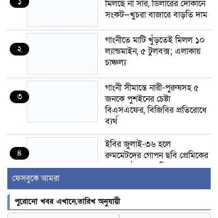
১
মিলছে না সার, ডিলারের দোকানে
সংকট—খুচরা বাজারে বাড়তি দাম
গাংনীতে মাটি খুঁড়তেই মিলল ১০
২
ল্যান্ডমাইন, ৫ টুলবক্স; এলাকায়
চাঞ্চল্য
গাংনী সীমান্তে নারী-পুরুষসহ ৫
৩
জনকে পুশইনের চেষ্টা
বিএসএফের, বিজিবির প্রতিরোধে
ব্যর্থ
ইবির জুলাই-৩৬ হলে
৪
রুমমেটদের গোপন ছবি প্রেমিকের
কাছে পাঠানোর অভিযোগ, ক্ষোভ
ও আতঙ্ক শিক্ষার্থীদের
ফেসবুকে আমরা
র‍্যাব বিলুপ্ত হয়ে এসআরবি,
পুরোনো খবর এখানে,তারিখ অনুযায়ী
৫
থাকছে নাগরিক অভিযোগের নতুন